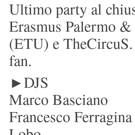
Ultimo party al chiu
Erasmus Palermo & 
(ETU) e TheCircuS. 
fan.
►DJS
Marco Basciano
Francesco Ferragina
Lobo