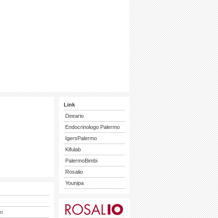
Link
Deeario
Endocrinologo Palermo
IgersPalermo
Kifulab
PalermoBimbi
Rosalio
Younipa
ri