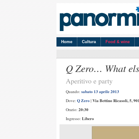
Home
Cultura
Food & wine
Q Zero… What el
Aperitivo e party
sabato 13 aprile 2013
Quando:
Q Zero
Via Bettino Ricasoli, 5, 9
Dove:
|
20:30
Orario:
Libero
Ingresso: