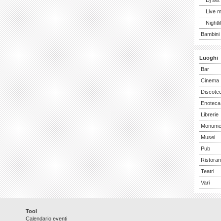
Dj set
Live 
Nightli
Bambini 
Luoghi
Bar
Cinema
Discote
Enoteca
Librerie
Monume
Musei
Pub
Ristoran
Teatri
Vari
Tool
Calendario eventi