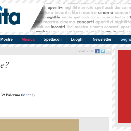
Mostre
Musica
Spettacoli
Luoghi
Newsletter
Segna
Condividi:
se?
0139 Palermo
(
Mappa
)