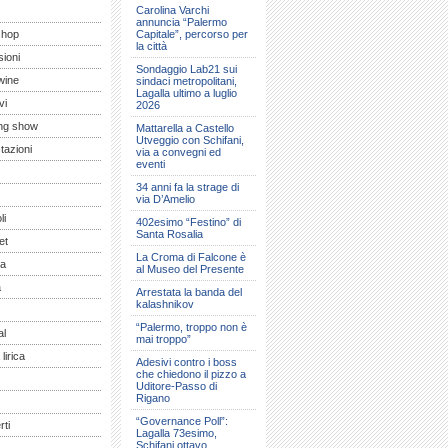
Carolina Varchi
annuncia “Palermo
shop
Capitale”, percorso per
la città
ioni
Sondaggio Lab21 sui
wine
sindaci metropolitani,
Lagalla ultimo a luglio
vi
2026
ng show
Mattarella a Castello
Utveggio con Schifani,
tazioni
via a convegni ed
eventi
34 anni fa la strage di
via D’Amelio
li
402esimo “Festino” di
Santa Rosalia
et
La Croma di Falcone è
a
al Museo del Presente
a
Arrestata la banda del
kalashnikov
“Palermo, troppo non è
al
mai troppo”
lirica
Adesivi contro i boss
che chiedono il pizzo a
Uditore-Passo di
Rigano
“Governance Poll”:
ti
Lagalla 73esimo,
Schifani ottavo