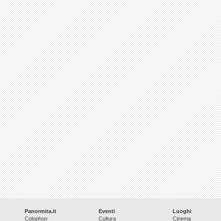
Panormita.it
Eventi
Luoghi
Colophon
Cultura
Cinema