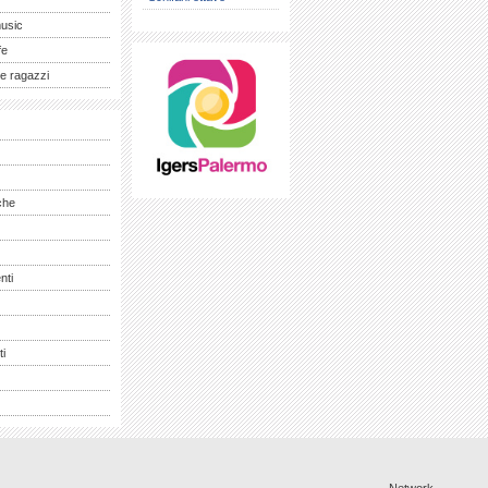
music
fe
e ragazzi
che
nti
ti