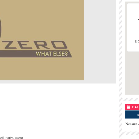
Do
CALE
o
Nessun 
,
,
eti
party
qzero