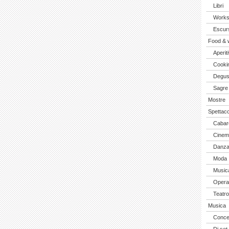
Libri
Work
Escurs
Food & 
Aperiti
Cooki
Degus
Sagre
Mostre
Spettaco
Cabar
Cinem
Danz
Moda
Music
Opera 
Teatro
Musica
Concer