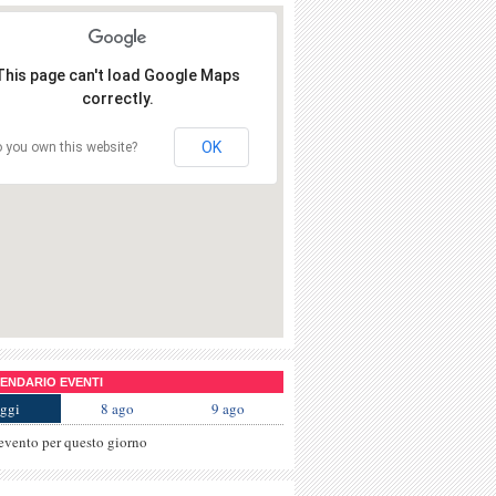
This page can't load Google Maps
correctly.
OK
 you own this website?
NDARIO EVENTI
ggi
8 ago
9 ago
evento per questo giorno