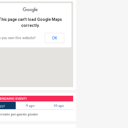
This page can't load Google Maps
correctly.
OK
 you own this website?
NDARIO EVENTI
ggi
9 ago
10 ago
evento per questo giorno