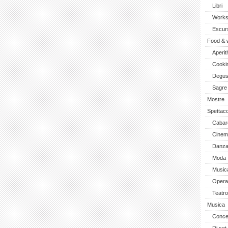
Libri
Work
Escurs
Food & 
Aperiti
Cooki
Degus
Sagre
Mostre
Spettaco
Cabar
Cinem
Danz
Moda
Music
Opera 
Teatro
Musica
Concer