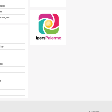
music
fe
e ragazzi
che
nti
ti