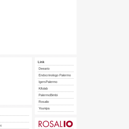
Link
Deeario
Endocrinologo Palermo
IgersPalermo
Kifulab
PalermoBimbi
Rosalio
Younipa
ri