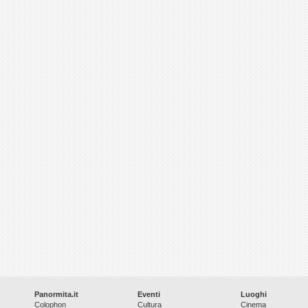
Panormita.it
Eventi
Luoghi
Colophon
Cultura
Cinema