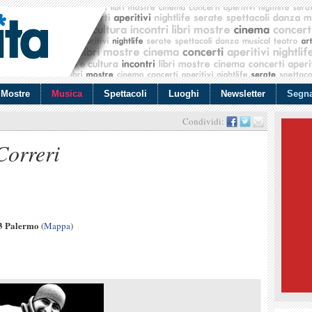
Mostre
Musica
Spettacoli
Luoghi
Newsletter
Segna
Condividi:
Correri
43 Palermo
(
Mappa
)