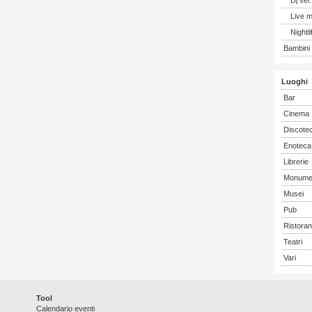
Dj set
Live 
Nightli
Bambini 
Luoghi
Bar
Cinema
Discote
Enoteca
Librerie
Monume
Musei
Pub
Ristoran
Teatri
Vari
Tool
Calendario eventi