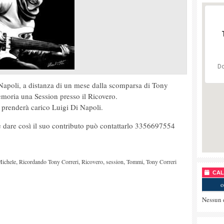
Do
apoli, a distanza di un mese dalla scomparsa di Tony
emoria una Session presso il Ricovero.
si prenderà carico Luigi Di Napoli.
e dare così il suo contributo può contattarlo 3356697554
,
,
,
,
,
ichele
Ricordando Tony Correri
Ricovero
session
Tommi
Tony Correri
CALE
o
Nessun 