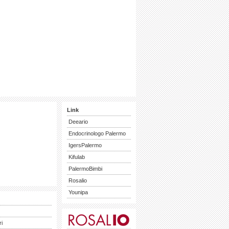
Link
Deeario
Endocrinologo Palermo
IgersPalermo
Kifulab
PalermoBimbi
Rosalio
Younipa
ri