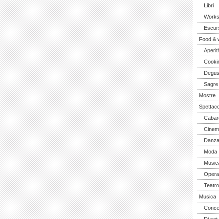
Libri
Work
Escurs
Food & 
Aperiti
Cooki
Degus
Sagre
Mostre
Spettaco
Cabar
Cinem
Danz
Moda
Music
Opera 
Teatro
Musica
Concer