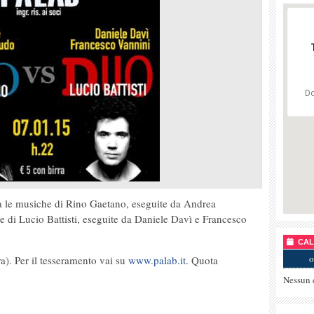
Do
ra le musiche di Rino Gaetano, eseguite da Andrea
e di Lucio Battisti, eseguite da Daniele Davì e Francesco
CALE
o
ra). Per il tesseramento vai su
www.palab.it
. Quota
Nessun 