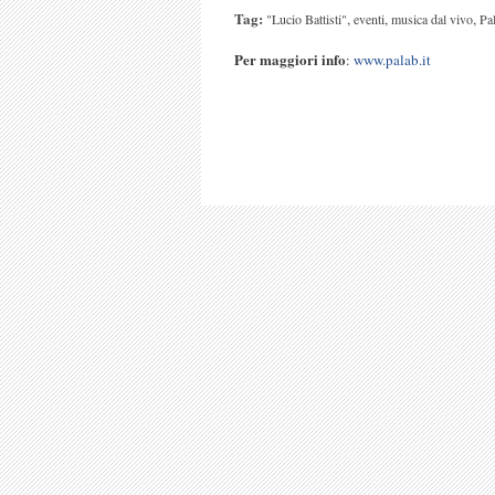
Tag:
,
,
,
"Lucio Battisti"
eventi
musica dal vivo
Pa
Per maggiori info
:
www.palab.it