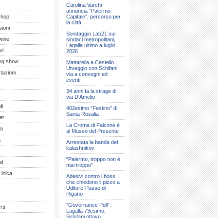
Carolina Varchi
annuncia “Palermo
shop
Capitale”, percorso per
la città
ioni
Sondaggio Lab21 sui
wine
sindaci metropolitani,
Lagalla ultimo a luglio
vi
2026
ng show
Mattarella a Castello
Utveggio con Schifani,
tazioni
via a convegni ed
eventi
34 anni fa la strage di
via D’Amelio
li
402esimo “Festino” di
Santa Rosalia
et
La Croma di Falcone è
a
al Museo del Presente
a
Arrestata la banda del
kalashnikov
“Palermo, troppo non è
al
mai troppo”
lirica
Adesivi contro i boss
che chiedono il pizzo a
Uditore-Passo di
Rigano
“Governance Poll”:
ti
Lagalla 73esimo,
Schifani ottavo