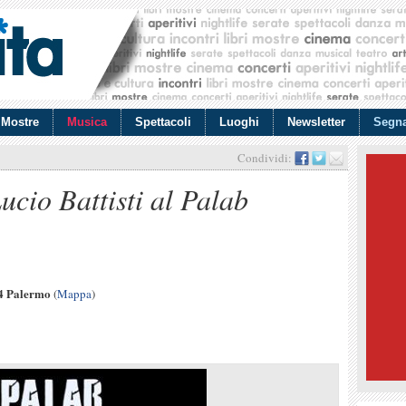
Mostre
Musica
Spettacoli
Luoghi
Newsletter
Segna
Condividi:
cio Battisti al Palab
34 Palermo
(
Mappa
)