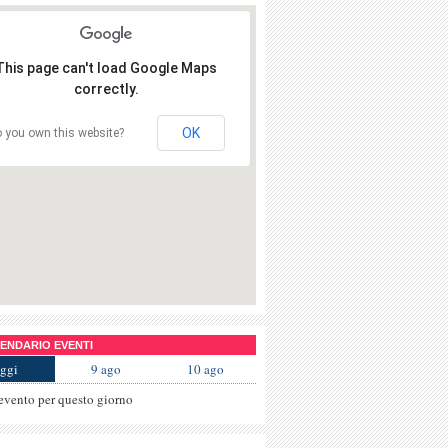
This page can't load Google Maps
correctly.
OK
 you own this website?
NDARIO EVENTI
ggi
9 ago
10 ago
evento per questo giorno