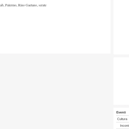
,
,
,
lab
Palermo
Rino Gaetano
serate
Eventi
Cultura
Incont