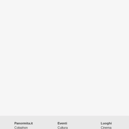
Panormita.it
Eventi
Luoghi
Colophon
Cultura
Cinema