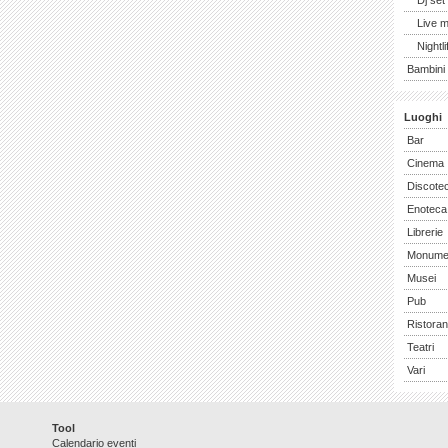
Dj set
Live 
Nightli
Bambini 
Luoghi
Bar
Cinema
Discote
Enoteca
Librerie
Monume
Musei
Pub
Ristoran
Teatri
Vari
Tool
Calendario eventi