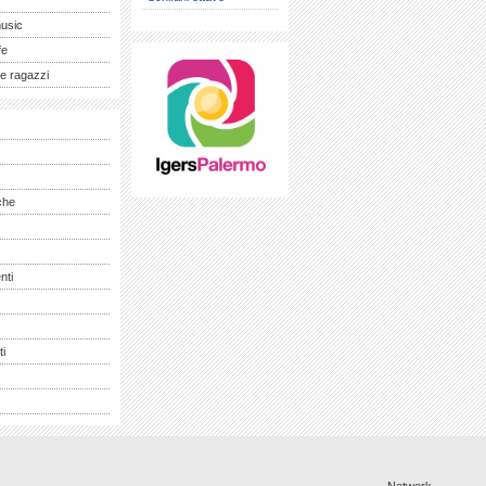
music
fe
e ragazzi
che
nti
ti