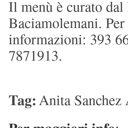
Il menù è curato dal
Baciamolemani. Per 
informazioni: 393 6
7871913.
Tag:
Anita Sanchez 
Per maggiori info
: