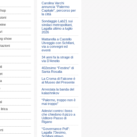
Carolina Varchi
annuncia “Palermo
shop
Capitale”, percorso per
la città
ioni
Sondaggio Lab21 sui
wine
sindaci metropolitani,
Lagalla ultimo a luglio
vi
2026
ng show
Mattarella a Castello
Utveggio con Schifani,
tazioni
via a convegni ed
eventi
34 anni fa la strage di
via D’Amelio
li
402esimo “Festino” di
Santa Rosalia
et
La Croma di Falcone è
a
al Museo del Presente
a
Arrestata la banda del
kalashnikov
“Palermo, troppo non è
al
mai troppo”
lirica
Adesivi contro i boss
che chiedono il pizzo a
Uditore-Passo di
Rigano
“Governance Poll”:
ti
Lagalla 73esimo,
Schifani ottavo