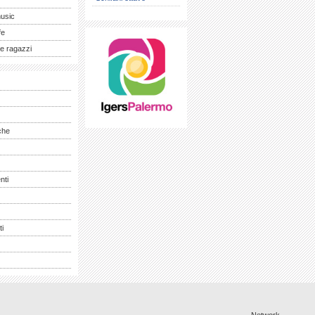
music
fe
e ragazzi
che
nti
ti