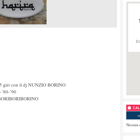
Do
s
e 45 giri con il dj NUNZIO BORINO
0-’80-’90
IOBORIBORIBORINO
CALE
o
Nessun 