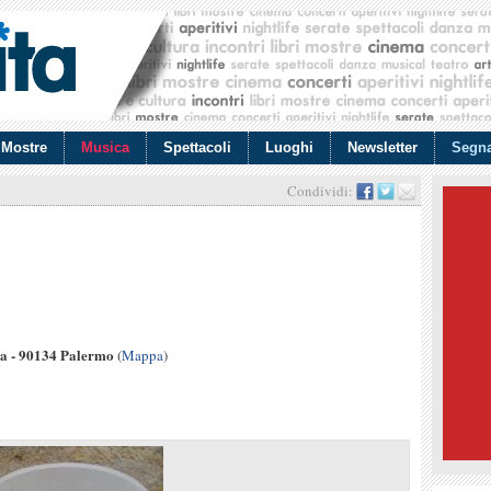
Mostre
Musica
Spettacoli
Luoghi
Newsletter
Segna
Condividi:
ia - 90134 Palermo
(
Mappa
)