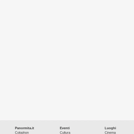
Panormita.it
Eventi
Luoghi
Colophon
Cultura
Cinema