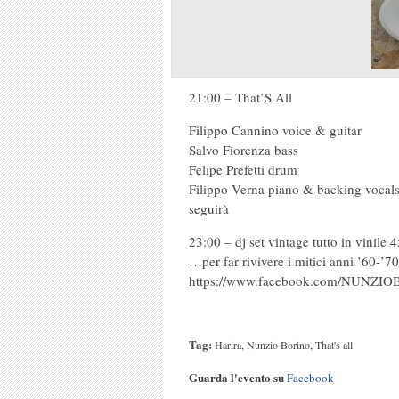
21:00 – That’S All
Filippo Cannino voice & guitar
Salvo Fiorenza bass
Felipe Prefetti drum
Filippo Verna piano & backing vocal
seguirà
23:00 – dj set vintage tutto in vinil
…per far rivivere i mitici anni ’60-’7
https://www.facebook.com/NUNZ
Tag:
,
,
Harira
Nunzio Borino
That's all
Guarda l'evento su
Facebook