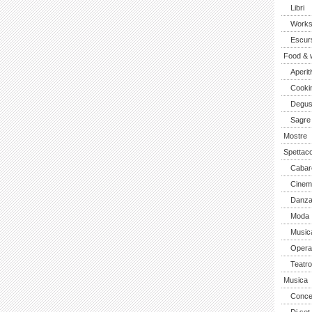
Libri
Work
Escurs
Food & 
Aperiti
Cooki
Degus
Sagre
Mostre
Spettaco
Cabar
Cinem
Danz
Moda
Music
Opera 
Teatro
Musica
Concer