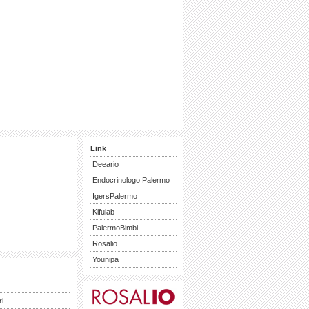
Link
Deeario
Endocrinologo Palermo
IgersPalermo
Kifulab
PalermoBimbi
Rosalio
Younipa
ri