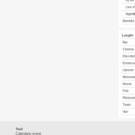
Dj set
Live 
Nightli
Bambini 
Luoghi
Bar
Cinema
Discote
Enoteca
Librerie
Monume
Musei
Pub
Ristoran
Teatri
Vari
Tool
Calendario eventi