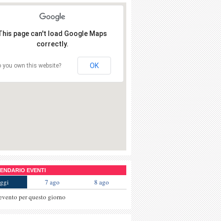
This page can't load Google Maps
correctly.
OK
 you own this website?
NDARIO EVENTI
ggi
7 ago
8 ago
evento per questo giorno