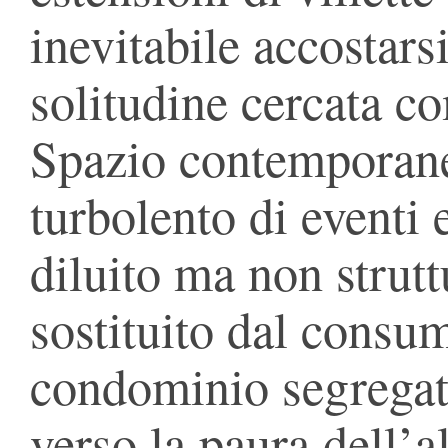
inevitabile accostars
solitudine cercata c
Spazio contempora
turbolento di eventi
diluito ma non strutt
sostituito dal consu
condominio segregato
verso la paura dell’a