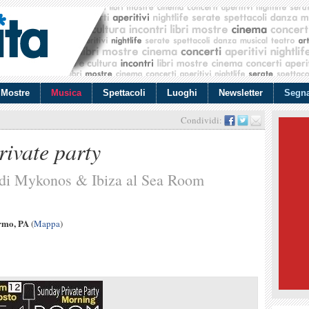
Mostre
Musica
Spettacoli
Luoghi
Newsletter
Segna
Condividi:
ivate party
a di Mykonos & Ibiza al Sea Room
ermo, PA
(
Mappa
)