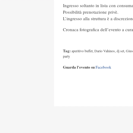
Ingresso soltanto in lista con consuma
Possibilità prenotazione privè.
L’ingresso alla struttura è a discrezion
Cronaca fotografica dell’evento a cur
Tag:
,
,
,
aperitivo buffet
Dario Vahinos
dj set
Gius
party
Guarda l'evento su
Facebook