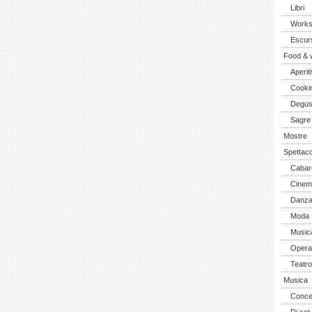
Libri
Work
Escurs
Food & 
Aperiti
Cooki
Degus
Sagre
Mostre
Spettaco
Cabar
Cinem
Danz
Moda
Music
Opera 
Teatro
Musica
Concer