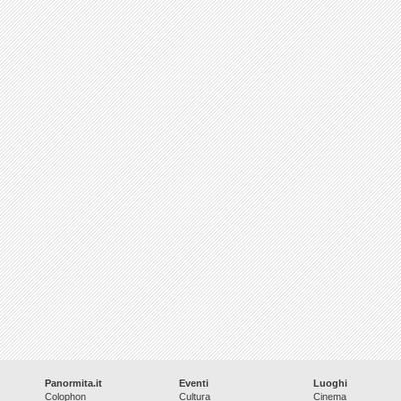
Panormita.it
Eventi
Luoghi
Colophon
Cultura
Cinema