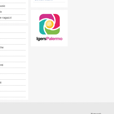
music
fe
e ragazzi
che
nti
ti