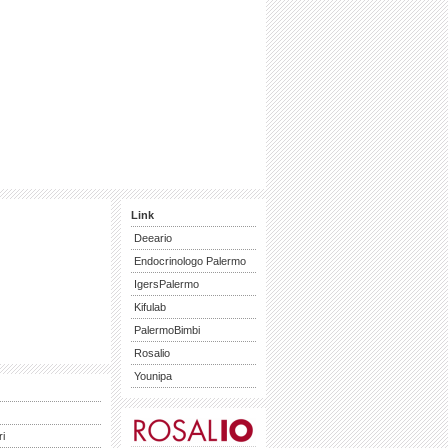
Link
Deeario
Endocrinologo Palermo
IgersPalermo
Kifulab
PalermoBimbi
Rosalio
Younipa
ri