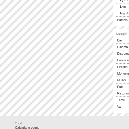
Dj set
Live 
Nightli
Bambini 
Luoghi
Bar
Cinema
Discote
Enoteca
Librerie
Monume
Musei
Pub
Ristoran
Teatri
Vari
Tool
Calendario eventi