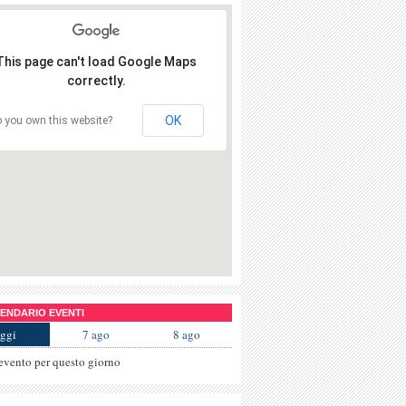
This page can't load Google Maps
correctly.
OK
 you own this website?
NDARIO EVENTI
ggi
7 ago
8 ago
evento per questo giorno