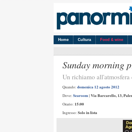
Home
Cultura
Food & wine
Sunday morning pr
Un richiamo all'atmosfer
domenica 12 agosto 2012
Quando:
Searoom
Via Barcarello, 13, Pal
Dove:
|
15:00
Orario:
Solo in lista
Ingresso: