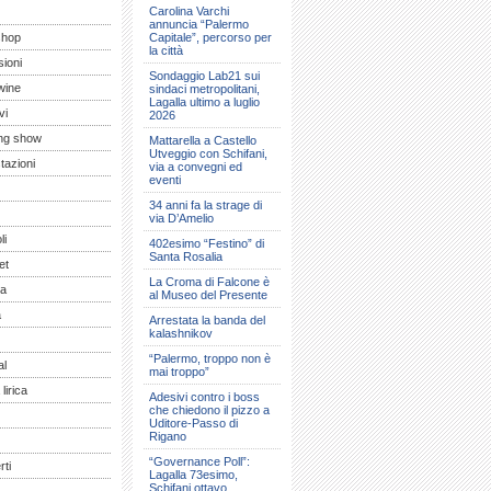
Carolina Varchi
annuncia “Palermo
shop
Capitale”, percorso per
la città
ioni
Sondaggio Lab21 sui
wine
sindaci metropolitani,
Lagalla ultimo a luglio
vi
2026
ng show
Mattarella a Castello
Utveggio con Schifani,
tazioni
via a convegni ed
eventi
34 anni fa la strage di
via D’Amelio
li
402esimo “Festino” di
Santa Rosalia
et
La Croma di Falcone è
a
al Museo del Presente
a
Arrestata la banda del
kalashnikov
“Palermo, troppo non è
al
mai troppo”
lirica
Adesivi contro i boss
che chiedono il pizzo a
Uditore-Passo di
Rigano
“Governance Poll”:
ti
Lagalla 73esimo,
Schifani ottavo