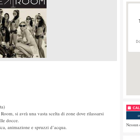
Do
ta)
CALE
 Room, si avrà una vasta scelta di zone dove rilassarsi
o
alle docce.
Nessun 
sica, animazione e spruzzi d’acqua.