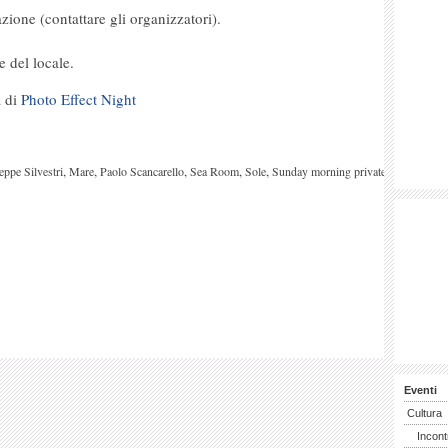
zione (contattare gli organizzatori).
e del locale.
a di
Photo Effect Night
,
,
,
,
,
eppe Silvestri
Mare
Paolo Scancarello
Sea Room
Sole
Sunday morning private
Eventi
Cultura
Incont