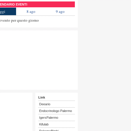
NDARIO EVENTI
ggi
8 ago
9 ago
evento per questo giorno
Link
Deeario
Endocrinologo Palermo
IgersPalermo
Kifulab