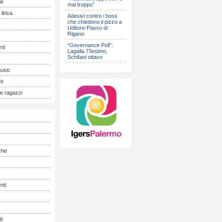
al
mai troppo”
lirica
Adesivi contro i boss
che chiedono il pizzo a
Uditore-Passo di
Rigano
“Governance Poll”:
ti
Lagalla 73esimo,
Schifani ottavo
music
fe
e ragazzi
che
nti
ti