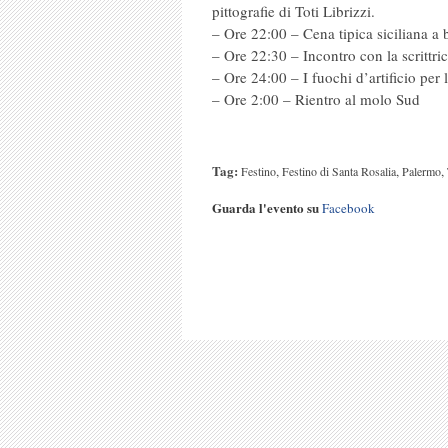
pittografie di Toti Librizzi.
– Ore 22:00 – Cena tipica siciliana a 
– Ore 22:30 – Incontro con la scrittri
– Ore 24:00 – I fuochi d’artificio per
– Ore 2:00 – Rientro al molo Sud
Tag:
,
,
,
Festino
Festino di Santa Rosalia
Palermo
Guarda l'evento su
Facebook