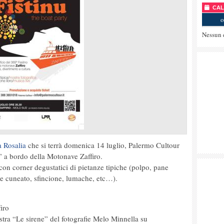
CALE
o
Nessun 
a Rosalia
che si terrà domenica 14 luglio, Palermo Cultour
 a bordo della Motonave Zaffiro.
 con corner degustatici di pietanze tipiche (polpo, pane
ne cuneato, sfincione, lumache, etc…).
iro
tra “Le sirene” del fotografie Melo Minnella su