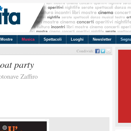
Mostre
Musica
Spettacoli
Luoghi
Newsletter
Segna
Condividi:
oat party
otonave Zaffiro