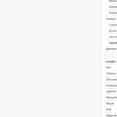
Music
Opera 
Teatro
Musica
Concer
Dj set
Live 
Nightli
Bambini 
Luoghi
Bar
Cinema
Discote
Enoteca
Librerie
Monume
Musei
Pub
Ristoran