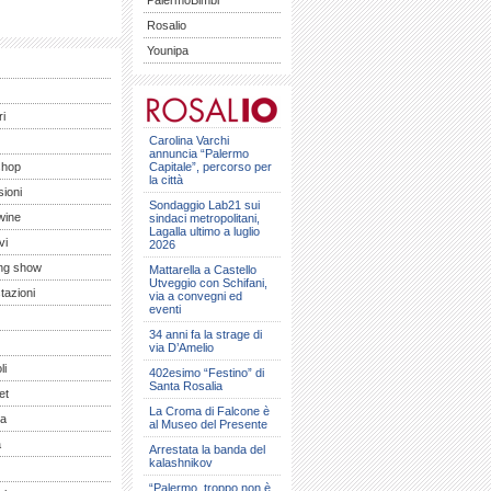
PalermoBimbi
Rosalio
Younipa
ri
Carolina Varchi
annuncia “Palermo
shop
Capitale”, percorso per
la città
ioni
Sondaggio Lab21 sui
wine
sindaci metropolitani,
Lagalla ultimo a luglio
vi
2026
ng show
Mattarella a Castello
Utveggio con Schifani,
tazioni
via a convegni ed
eventi
34 anni fa la strage di
via D’Amelio
li
402esimo “Festino” di
Santa Rosalia
et
La Croma di Falcone è
a
al Museo del Presente
a
Arrestata la banda del
kalashnikov
“Palermo, troppo non è