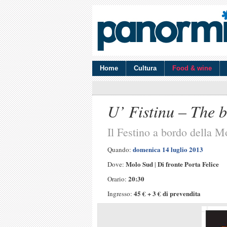
Home
Cultura
Food & wine
U’ Fistinu – The b
Il Festino a bordo della M
domenica 14 luglio 2013
Quando:
Molo Sud
Di fronte Porta Felice
Dove:
|
20:30
Orario:
45 € + 3 € di prevendita
Ingresso: