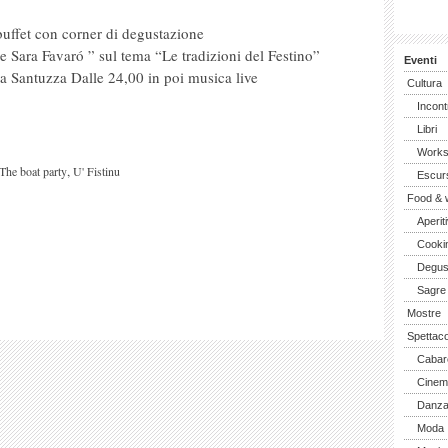
buffet con corner di degustazione
ce Sara Favaró ” sul tema “Le tradizioni del Festino”
Eventi
 la Santuzza Dalle 24,00 in poi musica live
Cultura
Incont
Libri
Work
,
The boat party
U' Fistinu
Escurs
Food & 
Aperiti
Cooki
Degus
Sagre
Mostre
Spettaco
Cabar
Cinem
Danz
Moda