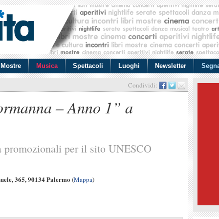
Mostre
Musica
Spettacoli
Luoghi
Newsletter
Segna
Condividi:
ormanna – Anno 1” a
ità promozionali per il sito UNESCO
uele, 365, 90134 Palermo
(
Mappa
)