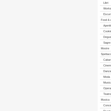
Libri
Work
Escurs
Food & 
Aperiti
Cooki
Degus
Sagre
Mostre
Spettaco
Cabar
Cinem
Danz
Moda
Music
Opera 
Teatro
Musica
Concer