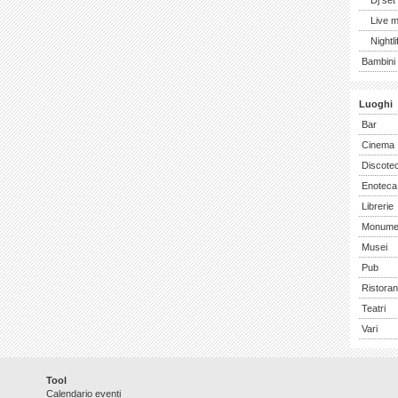
Dj set
Live 
Nightli
Bambini 
Luoghi
Bar
Cinema
Discote
Enoteca
Librerie
Monume
Musei
Pub
Ristoran
Teatri
Vari
Tool
Calendario eventi