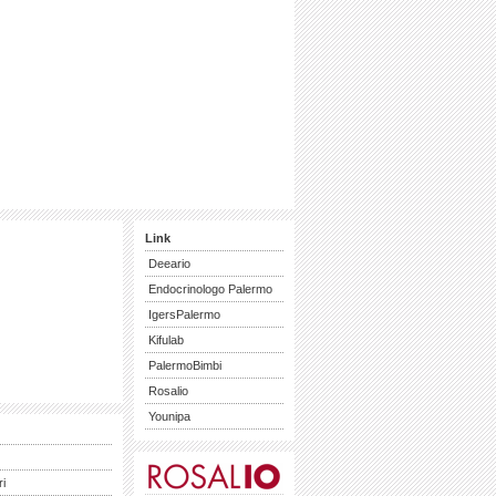
Link
Deeario
Endocrinologo Palermo
IgersPalermo
Kifulab
PalermoBimbi
Rosalio
Younipa
ri