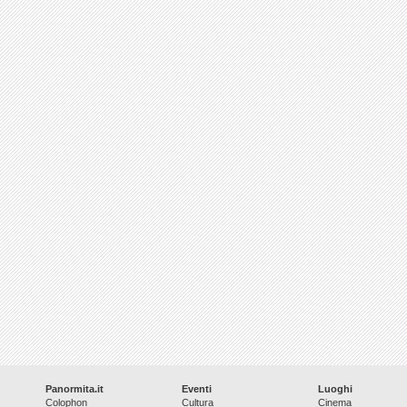
Panormita.it
Eventi
Luoghi
Colophon
Cultura
Cinema