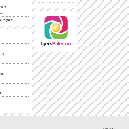
music
fe
e ragazzi
che
nti
ti