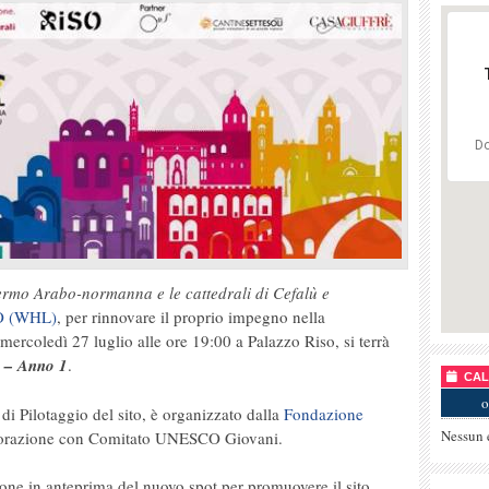
Do
ermo Arabo-normanna e le cattedrali di Cefalù e
 (WHL)
, per rinnovare il proprio impegno nella
ercoledì 27 luglio alle ore 19:00 a Palazzo Riso, si terrà
– Anno 1
.
CALE
o
 di Pilotaggio del sito, è organizzato dalla
Fondazione
Nessun 
borazione con Comitato UNESCO Giovani.
ione in anteprima del nuovo spot per promuovere il sito