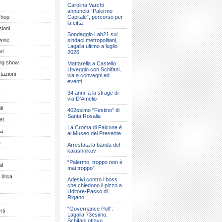
Carolina Varchi
annuncia “Palermo
shop
Capitale”, percorso per
la città
ioni
Sondaggio Lab21 sui
wine
sindaci metropolitani,
Lagalla ultimo a luglio
vi
2026
ng show
Mattarella a Castello
Utveggio con Schifani,
tazioni
via a convegni ed
eventi
34 anni fa la strage di
via D’Amelio
li
402esimo “Festino” di
Santa Rosalia
et
La Croma di Falcone è
a
al Museo del Presente
a
Arrestata la banda del
kalashnikov
“Palermo, troppo non è
al
mai troppo”
lirica
Adesivi contro i boss
che chiedono il pizzo a
Uditore-Passo di
Rigano
“Governance Poll”:
ti
Lagalla 73esimo,
Schifani ottavo