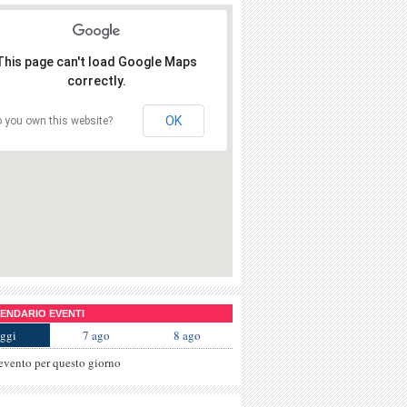
This page can't load Google Maps
correctly.
OK
 you own this website?
NDARIO EVENTI
ggi
7 ago
8 ago
evento per questo giorno