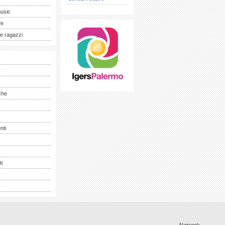
music
fe
e ragazzi
che
nti
ti