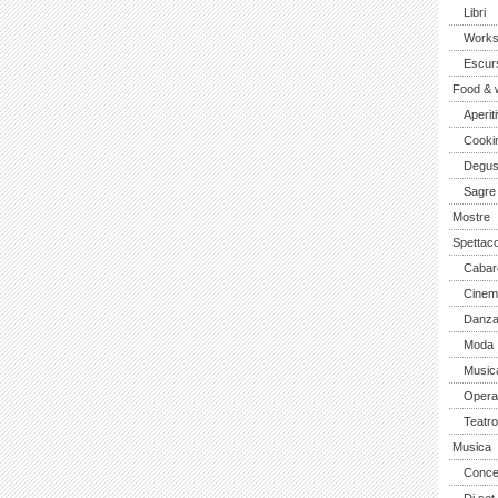
Libri
Work
Escurs
Food & 
Aperiti
Cooki
Degus
Sagre
Mostre
Spettaco
Cabar
Cinem
Danz
Moda
Music
Opera 
Teatro
Musica
Concer