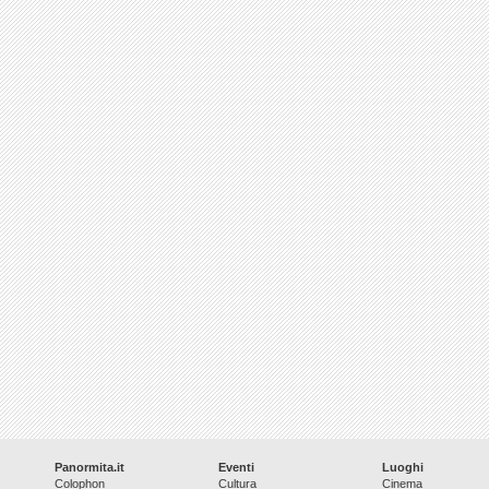
Panormita.it
Eventi
Luoghi
Colophon
Cultura
Cinema