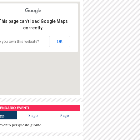
This page can't load Google Maps
correctly.
OK
 you own this website?
NDARIO EVENTI
ggi
8 ago
9 ago
evento per questo giorno