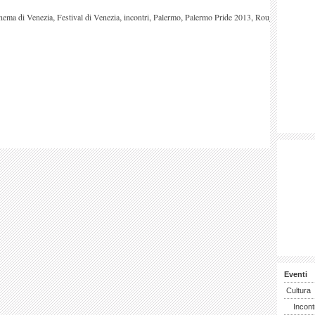
,
,
,
,
,
inema di Venezia
Festival di Venezia
incontri
Palermo
Palermo Pride 2013
Rouge
Eventi
Cultura
Incont