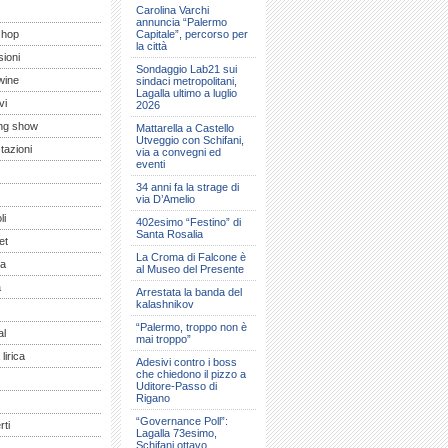
Carolina Varchi
annuncia “Palermo
shop
Capitale”, percorso per
la città
ioni
Sondaggio Lab21 sui
wine
sindaci metropolitani,
Lagalla ultimo a luglio
vi
2026
ng show
Mattarella a Castello
Utveggio con Schifani,
tazioni
via a convegni ed
eventi
34 anni fa la strage di
via D’Amelio
li
402esimo “Festino” di
Santa Rosalia
et
La Croma di Falcone è
a
al Museo del Presente
a
Arrestata la banda del
kalashnikov
“Palermo, troppo non è
al
mai troppo”
lirica
Adesivi contro i boss
che chiedono il pizzo a
Uditore-Passo di
Rigano
“Governance Poll”:
ti
Lagalla 73esimo,
Schifani ottavo