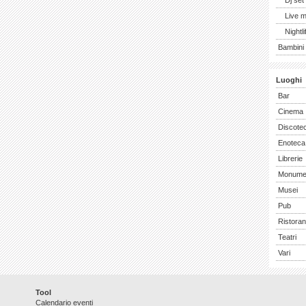
Dj set
Live 
Nightli
Bambini 
Luoghi
Bar
Cinema
Discote
Enoteca
Librerie
Monume
Musei
Pub
Ristoran
Teatri
Vari
Tool
Calendario eventi