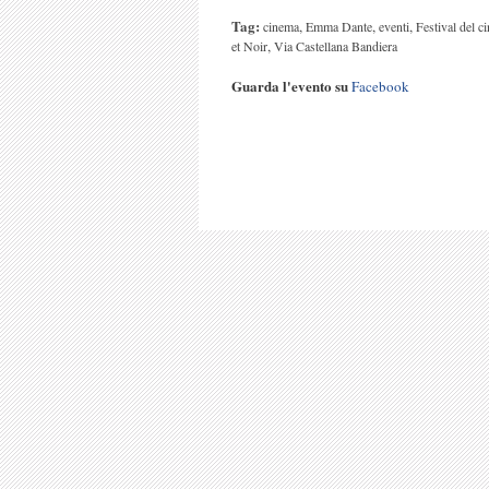
Tag:
,
,
,
cinema
Emma Dante
eventi
Festival del c
,
et Noir
Via Castellana Bandiera
Guarda l'evento su
Facebook