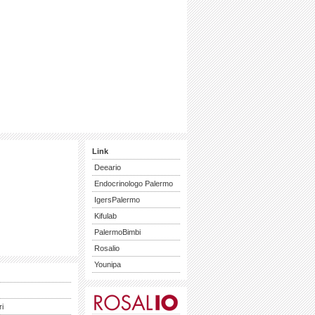
Link
Deeario
Endocrinologo Palermo
IgersPalermo
Kifulab
PalermoBimbi
Rosalio
Younipa
ri