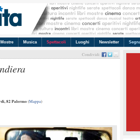
Mostre
Musica
Spettacoli
Luoghi
Newsletter
Segna
Condividi:
ndiera
rdi, 82 Palermo
(
Mappa
)