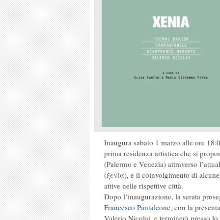
Inaugura sabato 1 marzo alle ore 18:0
prima residenza artistica che si propo
(Palermo e Venezia) attraverso l’attual
(ξενία), e il coinvolgimento di alcune 
attive nelle rispettive città.
Dopo l’inaugurazione, la serata prose
Francesco Pantaleone
, con la present
Valerio Nicolai, e terminerà presso lo