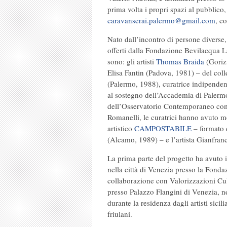
prima volta i propri spazi al pubblico, 
caravanserai.palermo@gmail.com
, c
Nato dall’incontro di persone diverse,
offerti dalla Fondazione Bevilacqua L
sono: gli artisti
Thomas Braida
(Gorizi
Elisa Fantin (Padova, 1981) – del coll
(Palermo, 1988), curatrice indipenden
al sostegno dell’Accademia di Palermo,
dell’Osservatorio Contemporaneo comp
Romanelli, le curatrici hanno avuto mod
artistico
CAMPOSTABILE
– formato 
(Alcamo, 1989) – e l’artista Gianfran
La prima parte del progetto ha avuto ini
nella città di Venezia presso la Fond
collaborazione con Valorizzazioni Cult
presso Palazzo Flangini di Venezia, nell
durante la residenza dagli artisti sicil
friulani.