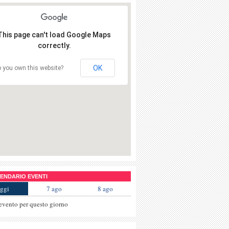
This page can't load Google Maps
correctly.
OK
 you own this website?
NDARIO EVENTI
ggi
7 ago
8 ago
evento per questo giorno