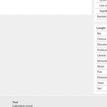
Dj set
Live 
Nightli
Bambini 
Luoghi
Bar
Cinema
Discote
Enoteca
Librerie
Monume
Musei
Pub
Ristoran
Teatri
Vari
Tool
Calendario eventi