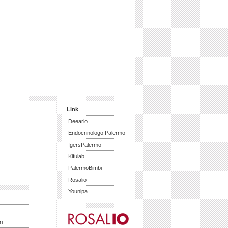
Link
Deeario
Endocrinologo Palermo
IgersPalermo
Kifulab
PalermoBimbi
Rosalio
Younipa
ri