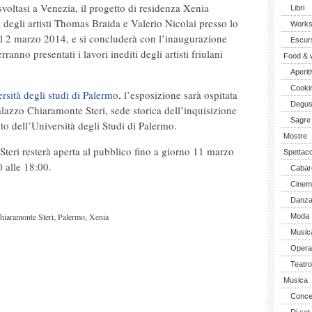
voltasi a Venezia, il progetto di residenza Xenia
Libri
degli artisti Thomas Braida e Valerio Nicolai presso lo
Work
al 2 marzo 2014, e si concluderà con l’inaugurazione
Escurs
ranno presentati i lavori inediti degli artisti friulani
Food & 
Aperiti
Cooki
rsità degli studi di Palermo
, l’esposizione sarà ospitata
Degus
Palazzo Chiaramonte Steri, sede storica dell’inquisizione
Sagre
ato dell’Università degli Studi di Palermo.
Mostre
teri resterà aperta al pubblico fino a giorno 11 marzo
Spettaco
0 alle 18:00.
Cabar
Cinem
Danz
,
,
hiaramonte Steri
Palermo
Xenia
Moda
Music
Opera 
Teatro
Musica
Concer