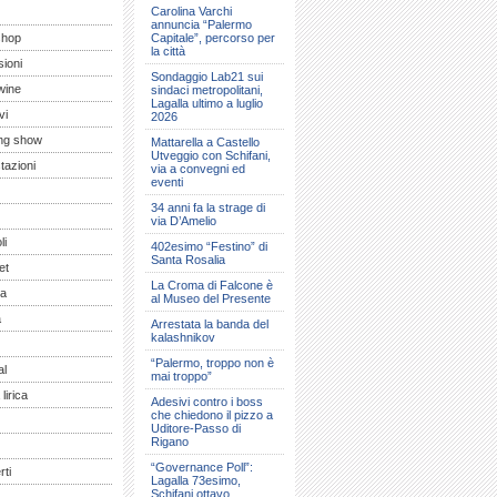
Carolina Varchi
annuncia “Palermo
shop
Capitale”, percorso per
la città
ioni
Sondaggio Lab21 sui
wine
sindaci metropolitani,
Lagalla ultimo a luglio
vi
2026
ng show
Mattarella a Castello
Utveggio con Schifani,
tazioni
via a convegni ed
eventi
34 anni fa la strage di
via D’Amelio
li
402esimo “Festino” di
Santa Rosalia
et
La Croma di Falcone è
a
al Museo del Presente
a
Arrestata la banda del
kalashnikov
“Palermo, troppo non è
al
mai troppo”
lirica
Adesivi contro i boss
che chiedono il pizzo a
Uditore-Passo di
Rigano
“Governance Poll”:
ti
Lagalla 73esimo,
Schifani ottavo