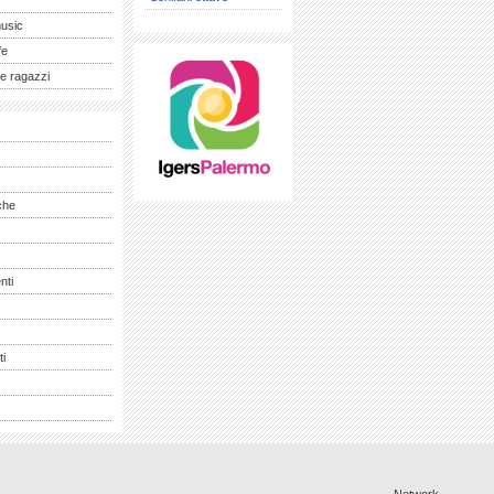
music
fe
e ragazzi
che
nti
ti