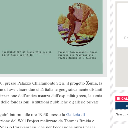
Do
Xenia
0, presso Palazzo Chiaramonte Steri, il progetto
, la
ne di avvicinare due città italiane geograficamente distanti
izzazione dell’antica usanza dell’ospitalità greca, la xenia
CALE
delle fondazioni, istituzioni pubbliche e gallerie private
o
guirà intorno alle ore 19:30 presso la
Galleria di
Nessun 
azione del Wall Project realizzato da Thomas Braida e
 Spazio Caravanserai, che per l’occasione aprirà per la