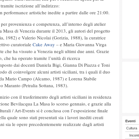
tramite iscrizione all’indirizzo:
on performance artistiche inedite a partire dalle ore 21:00.
 per provenienza e competenza, all’interno degli atelier
a Masa di Venezia durante il 2013, gli autori del progetto
a, 1982) e Valerio Nicolai (Gorizia, 1988), la curatrice
ettivo curatoriale
Cake Away
– e Maria Giovanna Virga
te che ha vissuto a Venezia negli ultimi due anni. Grazie
 che ha operato tramite l’unità di ricerca
osto dai docenti Daniela Bigi, Gianna Di Piazza e Toni
o di coinvolgere alcuni artisti siciliani, tra i quali il duo
da Mario Campo (Alcamo, 1987) e Lorena Stabile
co Maranto (Petralia Sottana, 1983).
zio con il trasferimento degli artisti siciliani in residenza
azione Bevilacqua La Masa lo scorso gennaio, e grazie alla
urali / Art-Events si è conclusa con l’esposizione finale
a quale sono stati presentati sia i lavori inediti creati
Eventi
iani sia le opere precedentemente realizzate dagli artisti
Cultura
Incont