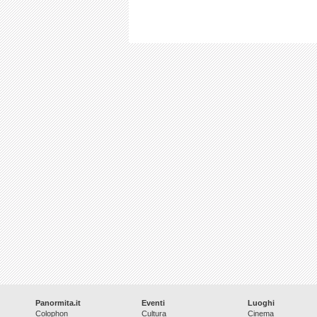
Panormita.it
Eventi
Luoghi
Colophon
Cultura
Cinema