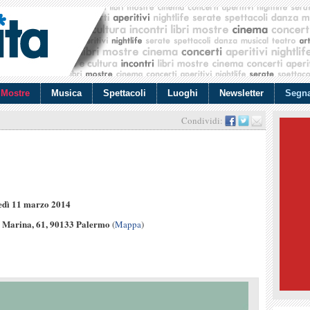
Mostre
Musica
Spettacoli
Luoghi
Newsletter
Segna
Condividi:
edì 11 marzo 2014
 Marina, 61, 90133 Palermo
(
Mappa
)