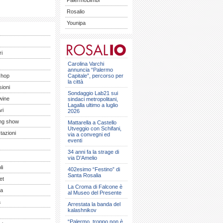
PalermoBimbi
Rosalio
Younipa
ri
Carolina Varchi
annuncia “Palermo
shop
Capitale”, percorso per
la città
ioni
Sondaggio Lab21 sui
wine
sindaci metropolitani,
Lagalla ultimo a luglio
vi
2026
ng show
Mattarella a Castello
Utveggio con Schifani,
tazioni
via a convegni ed
eventi
34 anni fa la strage di
via D’Amelio
li
402esimo “Festino” di
Santa Rosalia
et
La Croma di Falcone è
a
al Museo del Presente
a
Arrestata la banda del
kalashnikov
“Palermo, troppo non è