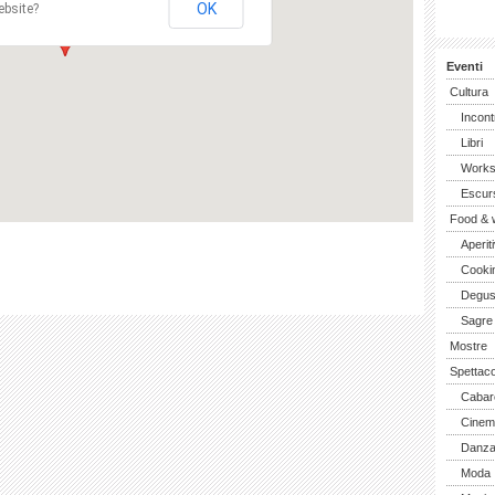
OK
ebsite?
Eventi
Cultura
Incont
Libri
Work
Escurs
Food & 
Aperiti
Cooki
Degus
Sagre
Mostre
Spettaco
Cabar
Cinem
Danz
Moda