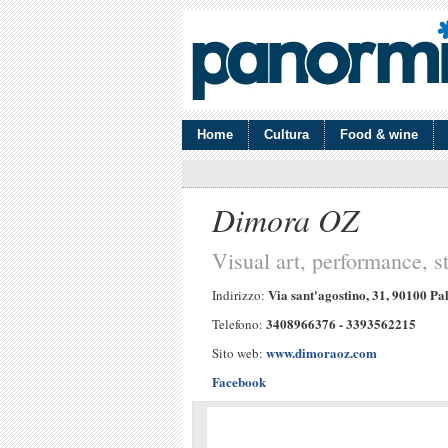
Home
Cultura
Food & wine
Dimora OZ
Visual art, performance, s
Via sant'agostino, 31, 90100 Pa
Indirizzo:
3408966376 - 3393562215
Telefono:
www.dimoraoz.com
Sito web:
Facebook