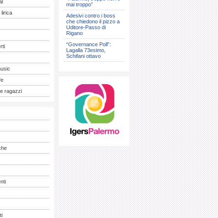
al
mai troppo”
lirica
Adesivi contro i boss
che chiedono il pizzo a
Uditore-Passo di
Rigano
“Governance Poll”:
ti
Lagalla 73esimo,
Schifani ottavo
music
fe
e ragazzi
che
nti
ti