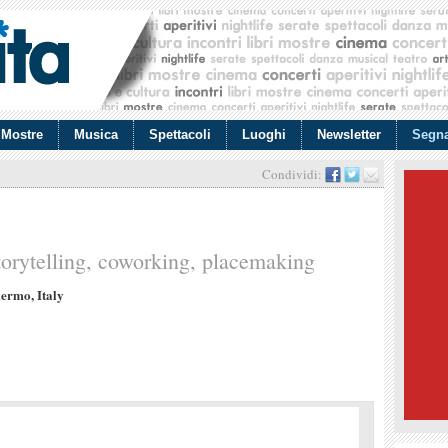
Mostre
Musica
Spettacoli
Luoghi
Newsletter
Segna
Condividi:
torytelling, coworking, placemaking
lermo, Italy