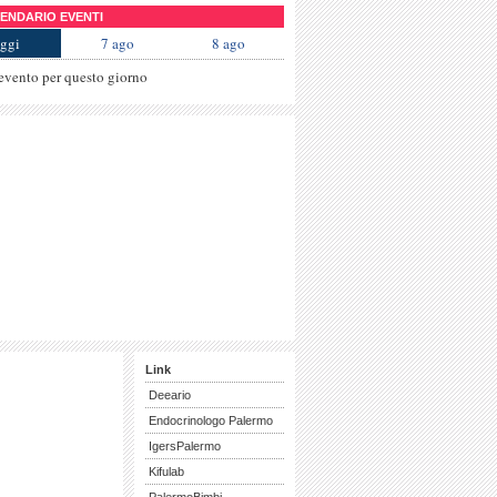
NDARIO EVENTI
ggi
7 ago
8 ago
evento per questo giorno
Link
Deeario
Endocrinologo Palermo
IgersPalermo
Kifulab