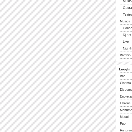
Music
Opera 
Teatro
Musica
Concer
Dj set
Live 
Nightli
Bambini 
Luoghi
Bar
Cinema
Discote
Enoteca
Librerie
Monume
Musei
Pub
Ristoran