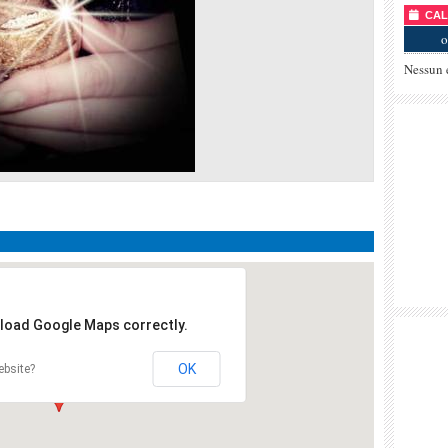
CALE
o
Nessun 
 load Google Maps correctly.
OK
ebsite?