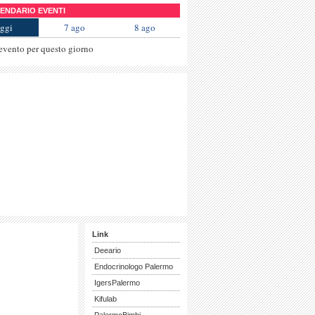
NDARIO EVENTI
ggi
7 ago
8 ago
evento per questo giorno
Link
Deeario
Endocrinologo Palermo
IgersPalermo
Kifulab