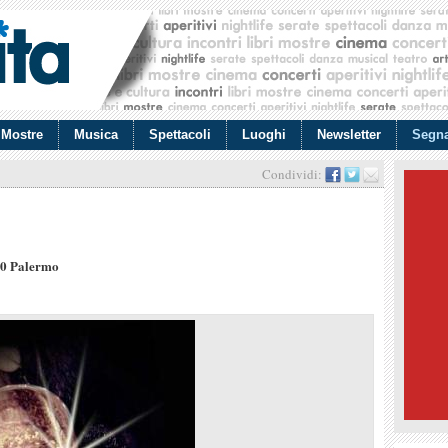
Mostre
Musica
Spettacoli
Luoghi
Newsletter
Segna
Condividi:
00 Palermo