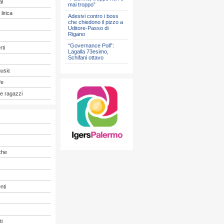
al
mai troppo”
lirica
Adesivi contro i boss
che chiedono il pizzo a
Uditore-Passo di
Rigano
“Governance Poll”:
ti
Lagalla 73esimo,
Schifani ottavo
music
fe
e ragazzi
che
nti
ti