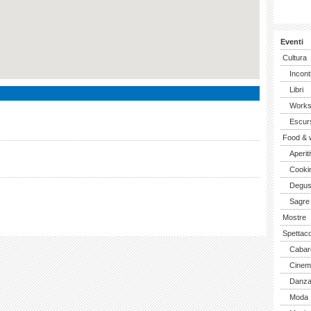
Eventi
Cultura
Incont
Libri
Work
Escurs
Food & 
Aperiti
Cooki
Degus
Sagre
Mostre
Spettaco
Cabar
Cinem
Danz
Moda