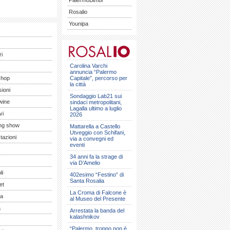
PalermoBimbi
Rosalio
Younipa
ri
Carolina Varchi
annuncia “Palermo
shop
Capitale”, percorso per
la città
ioni
Sondaggio Lab21 sui
wine
sindaci metropolitani,
Lagalla ultimo a luglio
vi
2026
ng show
Mattarella a Castello
Utveggio con Schifani,
tazioni
via a convegni ed
eventi
34 anni fa la strage di
via D’Amelio
li
402esimo “Festino” di
Santa Rosalia
et
La Croma di Falcone è
a
al Museo del Presente
a
Arrestata la banda del
kalashnikov
“Palermo, troppo non è