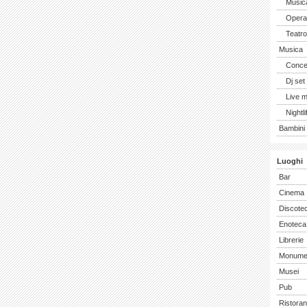
Music
Opera 
Teatro
Musica
Concer
Dj set
Live 
Nightli
Bambini 
Luoghi
Bar
Cinema
Discote
Enoteca
Librerie
Monume
Musei
Pub
Ristoran