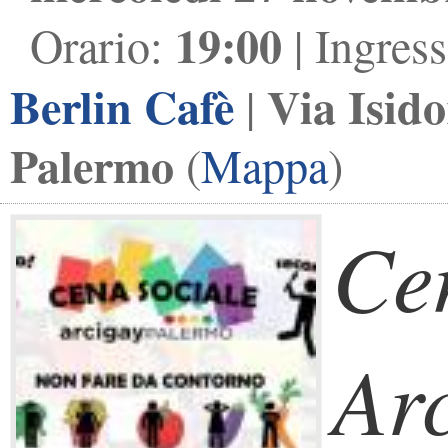
19:00
Orario:
| Ingres
Berlin Cafè
Via Isid
|
Palermo
(
Mappa
)
Ce
Ar