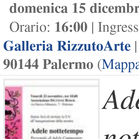
domenica 15 dicembr
16:00
Orario:
| Ingres
Galleria RizzutoArte
90144 Palermo
(
Mapp
Ad
no