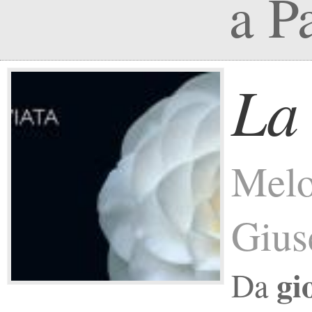
a P
La
Melo
Gius
gi
Da