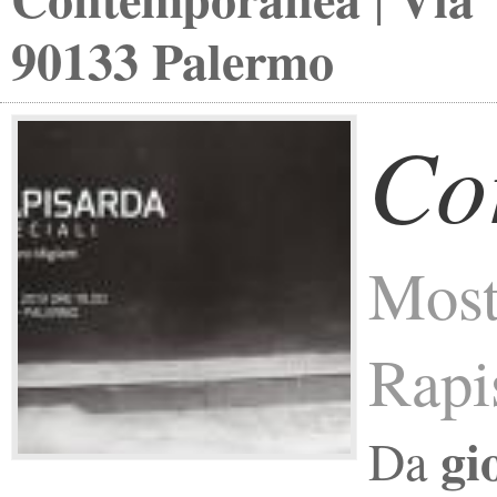
90133 Palermo
Cor
Most
Rapi
gi
Da