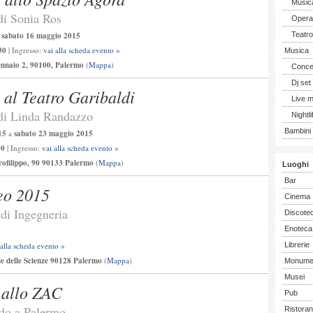
Music
di Sonia Ros
Opera 
a
sabato 16 maggio 2015
Teatro
30
| Ingresso:
vai alla scheda evento »
Musica
ennaio 2, 90100, Palermo
(
Mappa
)
Concer
Dj set
 al Teatro Garibaldi
Live 
di Linda Randazzo
Nightli
Bambini 
15
a
sabato 23 maggio 2015
30
| Ingresso:
vai alla scheda evento »
rofilippo, 90 90133 Palermo
(
Mappa
)
Luoghi
Bar
eo 2015
Cinema
 di Ingegneria
Discote
Enoteca
 alla scheda evento »
Librerie
le delle Scienze 90128 Palermo
(
Mappa
)
Monume
Musei
 allo ZAC
Pub
do a Palermo
Ristoran