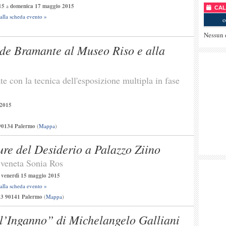
15
a
domenica 17 maggio 2015
CALE
 alla scheda evento »
o
Nessun 
e Bramante al Museo Riso e alla
te con la tecnica dell'esposizione multipla in fase
 2015
 90134 Palermo
(
Mappa
)
re del Desiderio a Palazzo Ziino
a veneta Sonia Ros
a
venerdì 15 maggio 2015
 alla scheda evento »
53 90141 Palermo
(
Mappa
)
l’Inganno” di Michelangelo Galliani