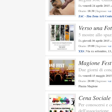
Da
venerdì 24 aprile 2015
Orario:
18:30
| Ingresso:
vai
ZAC - Zisa Zona Arti Con
Verso una Fot
5 mostre allo spa
Da
giovedì 30 aprile 2015
Orario:
19:00
| Ingresso:
vai
XXS
|
Via xx settembre, 13
Magione Fest
Due giorni di conce
Da
venerdì 15 maggio 2015
Orario:
20:00
| Ingresso:
vai
Piazza Magione
Cena Sociale
Per conoscersi e co
dell'associazione