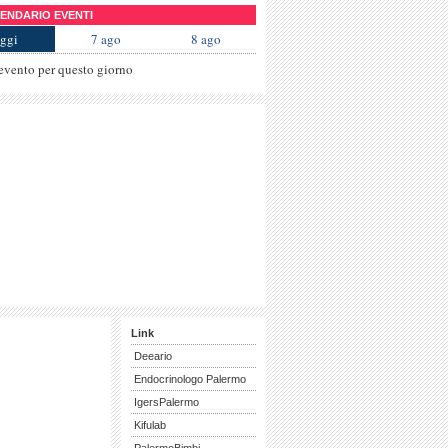
NDARIO EVENTI
ggi
7 ago
8 ago
evento per questo giorno
Link
Deeario
Endocrinologo Palermo
IgersPalermo
Kifulab