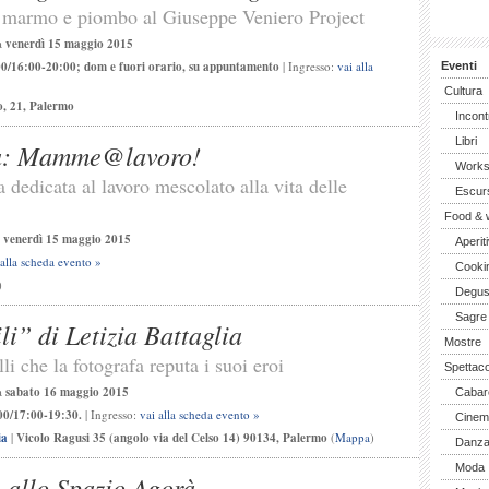
in marmo e piombo al Giuseppe Veniero Project
a
venerdì 15 maggio 2015
0/16:00-20:00; dom e fuori orario, su appuntamento
| Ingresso:
vai alla
Eventi
Cultura
o, 21, Palermo
Incont
Libri
ta: Mamme@lavoro!
Work
a dedicata al lavoro mescolato alla vita delle
Escurs
Food & 
a
venerdì 15 maggio 2015
Aperiti
 alla scheda evento »
Cooki
)
Degus
Sagre
li” di Letizia Battaglia
Mostre
i che la fotografa reputa i suoi eroi
Spettaco
a
sabato 16 maggio 2015
Cabar
00/17:00-19:30.
| Ingresso:
vai alla scheda evento »
Cinem
ia
|
Vicolo Ragusi 35 (angolo via del Celso 14) 90134, Palermo
(
Mappa
)
Danz
Moda
 allo Spazio Agorà