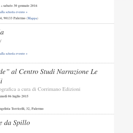
a
sabato 30 gennaio 2016
 alla scheda evento »
, 4, 90133 Palermo
(
Mappa
)
la
y
 alla scheda evento »
de” al Centro Studi Narrazione Le
i
grafica a cura di Corrimano Edizioni
unedì 06 luglio 2015
gelista Torricelli, 32, Palermo
e da Spillo