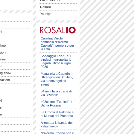
PalermoBimbi
Rosalio
Younipa
ri
Carolina Varchi
annuncia “Palermo
shop
Capitale”, percorso per
la città
ioni
Sondaggio Lab21 sui
wine
sindaci metropolitani,
Lagalla ultimo a luglio
vi
2026
ng show
Mattarella a Castello
Utveggio con Schifani,
tazioni
via a convegni ed
eventi
34 anni fa la strage di
via D’Amelio
li
402esimo “Festino” di
Santa Rosalia
et
La Croma di Falcone è
a
al Museo del Presente
a
Arrestata la banda del
kalashnikov
“Palermo, troppo non è