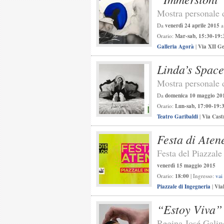
Mostra personale 
Da
venerdì 24 aprile 2015
Orario:
Mar-sab, 15:30-19:
Galleria Agorà
|
Via XII G
Linda’s Space
Mostra personale 
Da
domenica 10 maggio 20
Orario:
Lun-sab, 17:00-19:
Teatro Garibaldi
|
Via Cast
Festa di Aten
Festa del Piazzale
venerdì 15 maggio 2015
Orario:
18:00
| Ingresso:
vai
Piazzale di Ingegneria
|
Via
“Estoy Viva”
Regina José Galin