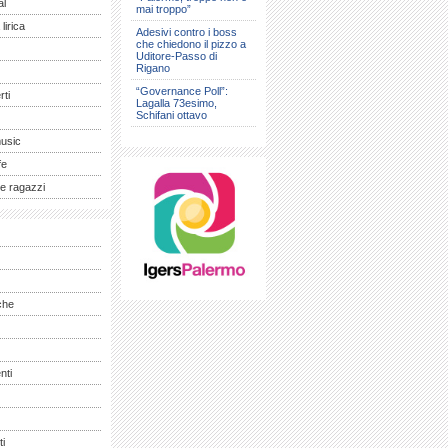
al
mai troppo”
lirica
Adesivi contro i boss
che chiedono il pizzo a
Uditore-Passo di
Rigano
“Governance Poll”:
ti
Lagalla 73esimo,
Schifani ottavo
music
fe
e ragazzi
che
nti
ti