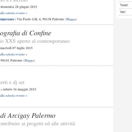
Teatri
a
domenica 28 giugno 2015
Vari
 alla scheda evento »
temporanee
|
Via Paolo Gili, 4, 90138 Palermo
(
Mappa
)
ografia di Confine
zio XXS aperto al contemporaneo
a
martedì 07 luglio 2015
 alla scheda evento »
, 90141 Palermo
(
Mappa
)
rti e dj set
a
sabato 16 maggio 2015
 alla scheda evento »
 di Arcigay Palermo
ntribuire ai progetti ed alle attività