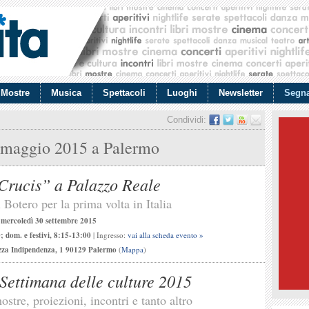
Mostre
Musica
Spettacoli
Luoghi
Newsletter
Segna
Condividi:
 maggio 2015
a Palermo
Crucis” a Palazzo Reale
 Botero per la prima volta in Italia
a
mercoledì 30 settembre 2015
 dom. e festivi, 8:15-13:00
| Ingresso:
vai alla scheda evento »
zza Indipendenza, 1 90129 Palermo
(
Mappa
)
Settimana delle culture 2015
ostre, proiezioni, incontri e tanto altro