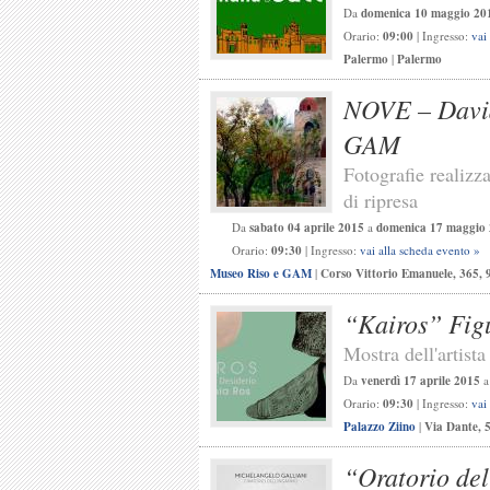
Da
domenica 10 maggio 20
Orario:
09:00
| Ingresso:
vai
Palermo
|
Palermo
NOVE – David
GAM
Fotografie realizza
di ripresa
Da
sabato 04 aprile 2015
a
domenica 17 maggio
Orario:
09:30
| Ingresso:
vai alla scheda evento »
Museo Riso e GAM
|
Corso Vittorio Emanuele, 365,
“Kairos” Figu
Mostra dell'artist
Da
venerdì 17 aprile 2015
Orario:
09:30
| Ingresso:
vai
Palazzo Ziino
|
Via Dante, 
“Oratorio del