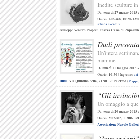
Inedite sculture 
Da
venerdì 27 marzo 2015
Orario:
Lun-sab, 10:30-13:0
scheda evento »
Giuseppe Veniero Project
|
Piazza Cassa di Risparmi
Dudi presen
Un'intera settiman
mamme
Da
lunedì 11 maggio 2015
Orario:
10:30
| Ingresso:
vai
Dudi
|
Via Quintino Sella, 71 90139 Palermo
(
Mappa
“Gli invincibi
Un omaggio a quell
Da
venerdì 20 marzo 2015
Orario:
Mar-sab, 11:00-13:
Associazione Nuvole Galler
“Immersioni”