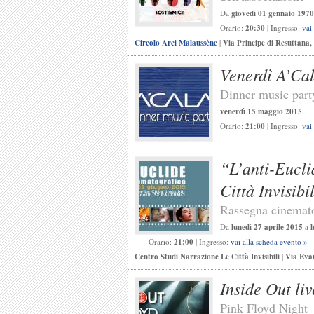
Da
giovedì 01 gennaio 1970
Orario:
20:30
| Ingresso:
vai
Circolo Arci Malaussène
|
Via Principe di Resuttana
Venerdì A’Ca
Dinner music part
venerdì 15 maggio 2015
Orario:
21:00
| Ingresso:
vai
“L’anti-Eucli
Città Invisibil
Rassegna cinemato
Da
lunedì 27 aprile 2015
a
l
Orario:
21:00
| Ingresso:
vai alla scheda evento »
Centro Studi Narrazione Le Città Invisibili
|
Via Evan
Inside Out liv
Pink Floyd Night