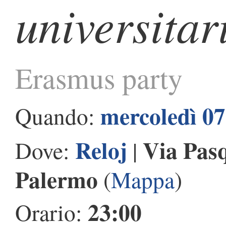
universitar
Erasmus party
mercoledì 0
Quando:
Reloj
Via Pasq
Dove:
|
Palermo
(
Mappa
)
23:00
Orario: