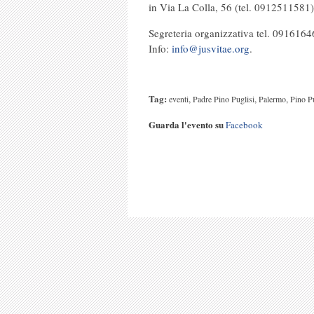
in Via La Colla, 56 (tel. 0912511581)
Segreteria organizzativa tel. 091616
Info:
info@jusvitae.org
.
Tag:
,
,
,
eventi
Padre Pino Puglisi
Palermo
Pino Pu
Guarda l'evento su
Facebook