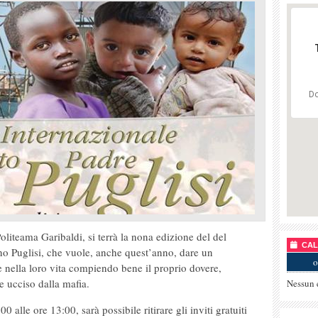
Do
oliteama Garibaldi, si terrà la nona edizione del del
CALE
no Puglisi, che vuole, anche quest’anno, dare un
o
e nella loro vita compiendo bene il proprio dovere,
e ucciso dalla mafia.
Nessun 
 alle ore 13:00, sarà possibile ritirare gli inviti gratuiti