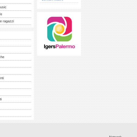
music
fe
e ragazzi
che
nti
ti