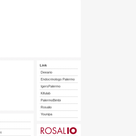
Link
Deeario
Endocrinologo Palermo
IgersPalermo
Kifulab
PalermoBimbi
Rosalio
Younipa
ri