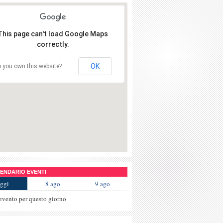
This page can't load Google Maps
correctly.
OK
 you own this website?
NDARIO EVENTI
ggi
8 ago
9 ago
evento per questo giorno