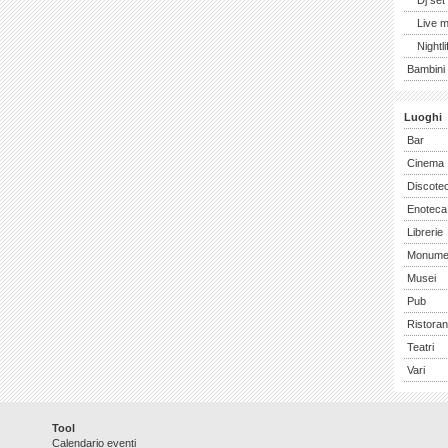
Dj set
Live 
Nightli
Bambini 
Luoghi
Bar
Cinema
Discote
Enoteca
Librerie
Monume
Musei
Pub
Ristoran
Teatri
Vari
Tool
Calendario eventi