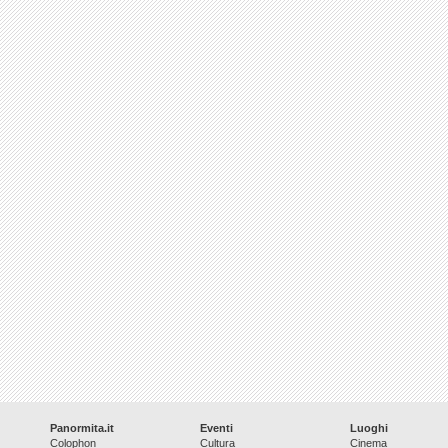
Panormita.it
Eventi
Luoghi
Colophon
Cultura
Cinema