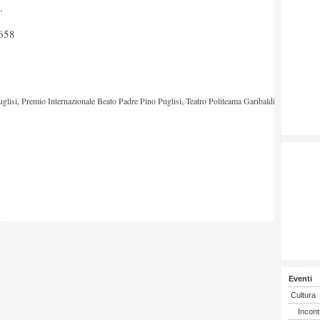
.
4658
,
,
glisi
Premio Internazionale Beato Padre Pino Puglisi
Teatro Politeama Garibaldi
Eventi
Cultura
Incont