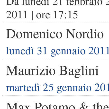
Da
lunedì 21 febbraio
2011
| ore
17:15
Domenico Nordio
lunedì 31 gennaio 201
Maurizio Baglini
martedì 25 gennaio 20
Max Potamo & the