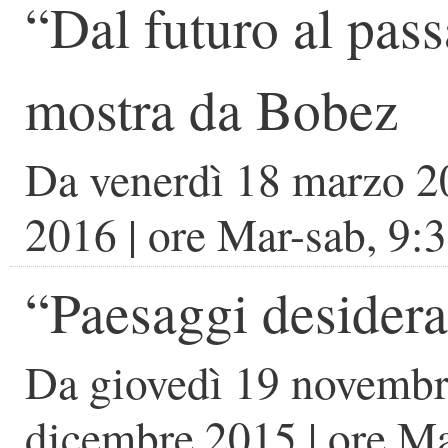
“Dal futuro al pas
mostra da Bobez
Da
venerdì 18 marzo 
2016
| ore
Mar-sab, 9:
“Paesaggi desidera
Da
giovedì 19 novemb
dicembre 2015
| ore
Ma