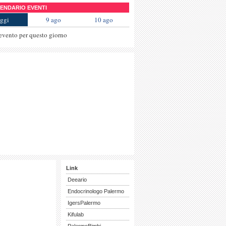
NDARIO EVENTI
ggi
9 ago
10 ago
evento per questo giorno
Link
Deeario
Endocrinologo Palermo
IgersPalermo
Kifulab