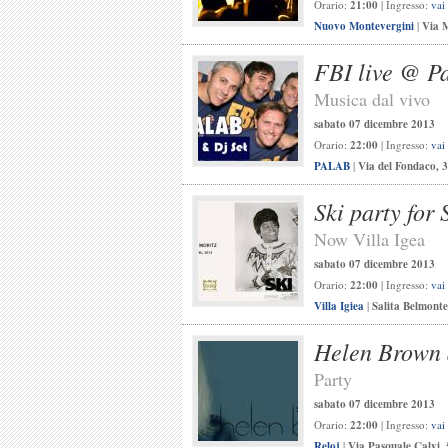
Orario:
21:00
| Ingresso:
vai
Nuovo Montevergini
|
Via 
FBI live @ P
Musica dal vivo
sabato 07 dicembre 2013
Orario:
22:00
| Ingresso:
vai
PALAB
|
Via del Fondaco, 
Ski party for 
Now Villa Igea
sabato 07 dicembre 2013
Orario:
22:00
| Ingresso:
vai
Villa Igiea
|
Salita Belmont
Helen Brown 
Party
sabato 07 dicembre 2013
Orario:
22:00
| Ingresso:
vai
Reloj
|
Via Pasquale Calvi,