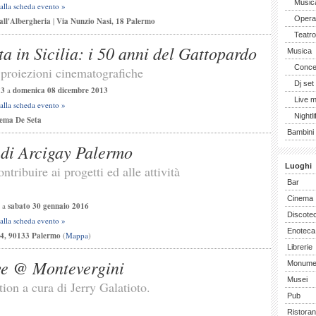
Music
 alla scheda evento »
Opera 
 all'Albergheria
|
Via Nunzio Nasi, 18 Palermo
Teatro
ta in Sicilia: i 50 anni del Gattopardo
Musica
Concer
 proiezioni cinematografiche
Dj set
13
a
domenica 08 dicembre 2013
Live 
 alla scheda evento »
Nightli
nema De Seta
Bambini 
 di Arcigay Palermo
Luoghi
ntribuire ai progetti ed alle attività
Bar
Cinema
a
sabato 30 gennaio 2016
Discote
 alla scheda evento »
Enoteca
, 4, 90133 Palermo
(
Mappa
)
Librerie
ive @ Montevergini
Monume
Musei
ion a cura di Jerry Galatioto.
Pub
Ristoran