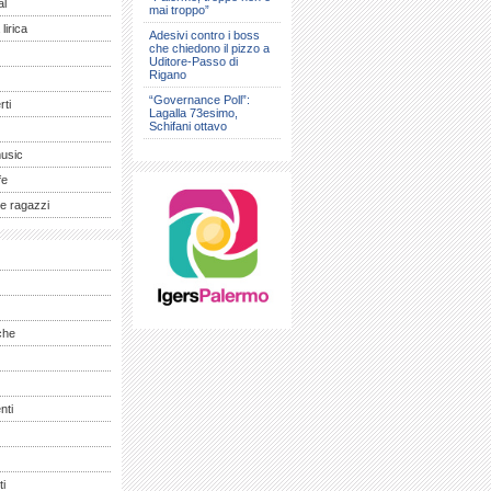
al
mai troppo”
lirica
Adesivi contro i boss
che chiedono il pizzo a
Uditore-Passo di
Rigano
“Governance Poll”:
ti
Lagalla 73esimo,
Schifani ottavo
music
fe
e ragazzi
che
nti
ti