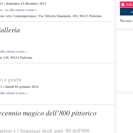
13
a
domenica 15 dicembre 2013
CALE
sso:
vai alla scheda evento »
o
eone Arte Contemporanea
|
Via Vittorio Emanuele, 303, 90133 Palermo
Nessun 
alleria
 alla scheda evento »
ur 149, 90133 Palermo
ci e giochi
13
a
lunedì 06 gennaio 2014
 alla scheda evento »
decennio magico dell’800 pittorico
artisti e i linguaggi degli anni '80 dell'800