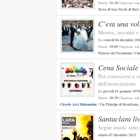
Orario:
16:30
| Ingresso:
vai
Torre di San Nicolò di Bari
C’era una vol
Mostra, incontri e
Da
venerdì 06 dicembre 20
Orario:
18:00
| Ingresso:
vai
Palazzo dei Normanni / Ci
Cena Sociale
Per conoscersi e co
dell'associazione
Da
giovedì 01 gennaio 1970
Orario:
20:30
| Ingresso:
vai
Circolo Arci Malaussène
|
Via Principe di Resuttana
Santaclara l
Segue music select
sabato 07 dicembre 2013