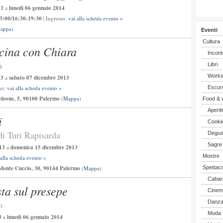
13
a
lunedì 06 gennaio 2014
3:00/16:30-19:30
| Ingresso:
vai alla scheda evento »
appa
)
Eventi
Cultura
ucina con Chiara
Incont
a
Libri
Work
13
a
sabato 07 dicembre 2013
so:
vai alla scheda evento »
Escurs
eleone, 5, 90100 Palermo
(
Mappa
)
Food & 
Aperiti
i
Cooki
di Turi Rapisarda
Degus
Sagre
13
a
domenica 15 dicembre 2013
Mostre
 alla scheda evento »
Monte Cuccio, 30, 90144 Palermo
(
Mappa
)
Spettaco
Cabar
ta sul presepe
Cinem
o
Danz
Moda
3
a
lunedì 06 gennaio 2014