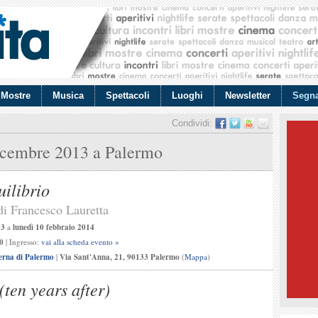
Mostre
Musica
Spettacoli
Luoghi
Newsletter
Segna
Condividi:
icembre 2013
a Palermo
uilibrio
di Francesco Lauretta
13
a
lunedì 10 febbraio 2014
0
| Ingresso:
vai alla scheda evento »
erna di Palermo
|
Via Sant'Anna, 21, 90133 Palermo
(
Mappa
)
(ten years after)