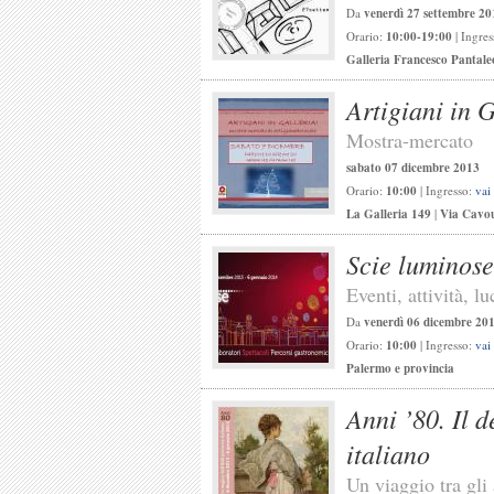
Da
venerdì 27 settembre 20
Orario:
10:00-19:00
| Ingre
Galleria Francesco Pantal
Artigiani in G
Mostra-mercato
sabato 07 dicembre 2013
Orario:
10:00
| Ingresso:
vai
La Galleria 149
|
Via Cavo
Scie luminose
Eventi, attività, lu
Da
venerdì 06 dicembre 20
Orario:
10:00
| Ingresso:
vai
Palermo e provincia
Anni ’80. Il 
italiano
Un viaggio tra gli 