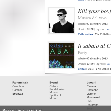
Kill your boy
Musica dal vivo
sabato 07 dicembre 2013
Orario:
22:30
| Ingresso:
vai
Caffe Antico
|
Via Coltellie
Il sabato al C
Party
sabato 07 dicembre 2013
Orario:
23:00
| Ingresso:
vai
Costes
|
Viale Lazio 90144
Panormita.it
Eventi
Luoghi
Colophon
Cultura
Cinema
Food & wine
Contatti
Enoteche
Mostre
Segnala
Librerie
Spettacoli
Monumenti
Musica
Pub
Ristoranti
Teatri
Messaggio sui cookie: