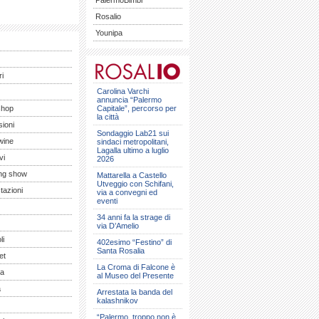
PalermoBimbi
Rosalio
Younipa
ri
Carolina Varchi
annuncia “Palermo
shop
Capitale”, percorso per
la città
ioni
Sondaggio Lab21 sui
wine
sindaci metropolitani,
Lagalla ultimo a luglio
vi
2026
ng show
Mattarella a Castello
Utveggio con Schifani,
tazioni
via a convegni ed
eventi
34 anni fa la strage di
via D’Amelio
li
402esimo “Festino” di
Santa Rosalia
et
La Croma di Falcone è
a
al Museo del Presente
a
Arrestata la banda del
kalashnikov
“Palermo, troppo non è