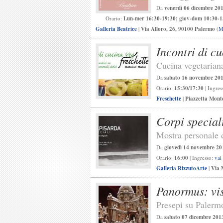
Da
venerdì 06 dicembre 20
Orario:
Lun-mer 16:30-19:30; giov-dom 10:30-1
Galleria Beatrice
|
Via Alloro, 26, 90100 Palermo
(
M
Incontri di c
Cucina vegetarian
Da
sabato 16 novembre 20
Orario:
15:30/17:30
| Ingres
Freschette
|
Piazzetta Mont
Corpi special
Mostra personale 
Da
giovedì 14 novembre 20
Orario:
16:00
| Ingresso:
vai
Galleria RizzutoArte
|
Via 
Panormus: vis
Presepi su Palerm
Da
sabato 07 dicembre 201