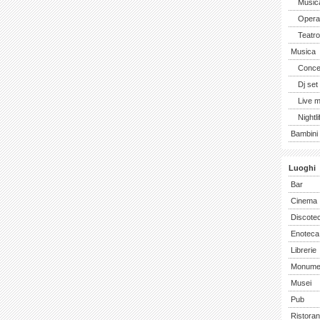
Music
Opera 
Teatro
Musica
Concer
Dj set
Live 
Nightli
Bambini 
Luoghi
Bar
Cinema
Discote
Enoteca
Librerie
Monume
Musei
Pub
Ristoran