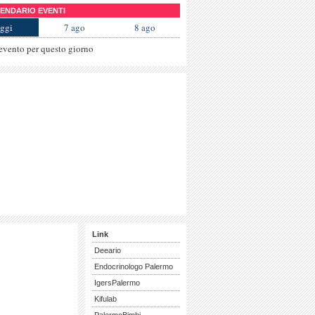
NDARIO EVENTI
ggi
7 ago
8 ago
evento per questo giorno
Link
Deeario
Endocrinologo Palermo
IgersPalermo
Kifulab