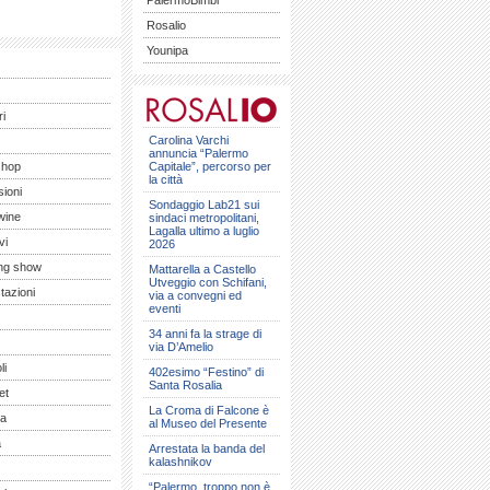
PalermoBimbi
Rosalio
Younipa
ri
Carolina Varchi
annuncia “Palermo
shop
Capitale”, percorso per
la città
ioni
Sondaggio Lab21 sui
wine
sindaci metropolitani,
Lagalla ultimo a luglio
vi
2026
ng show
Mattarella a Castello
Utveggio con Schifani,
tazioni
via a convegni ed
eventi
34 anni fa la strage di
via D’Amelio
li
402esimo “Festino” di
Santa Rosalia
et
La Croma di Falcone è
a
al Museo del Presente
a
Arrestata la banda del
kalashnikov
“Palermo, troppo non è