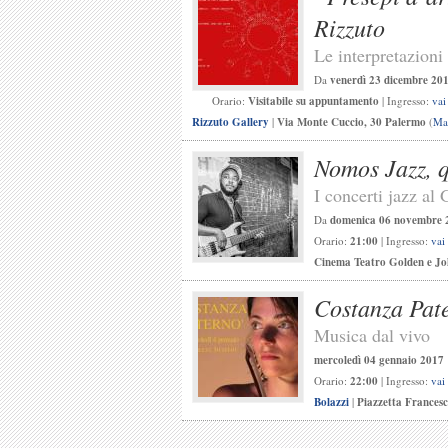
Rizzuto
Le interpretazioni
Da
venerdì 23 dicembre 20
Orario:
Visitabile su appuntamento
| Ingresso:
vai
Rizzuto Gallery
|
Via Monte Cuccio, 30 Palermo
(
Ma
Nomos Jazz, q
I concerti jazz al 
Da
domenica 06 novembre 
Orario:
21:00
| Ingresso:
vai
Cinema Teatro Golden e Jo
Costanza Pate
Musica dal vivo
mercoledì 04 gennaio 2017
Orario:
22:00
| Ingresso:
vai
Bolazzi
|
Piazzetta Frances