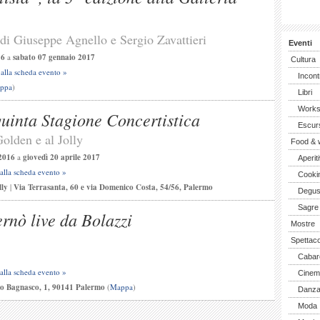
 di Giuseppe Agnello e Sergio Zavattieri
Eventi
16
a
sabato 07 gennaio 2017
Cultura
 alla scheda evento »
Incont
ppa
)
Libri
Work
uinta Stagione Concertistica
Escurs
Golden e al Jolly
Food & 
2016
a
giovedì 20 aprile 2017
Aperiti
 alla scheda evento »
Cooki
lly
|
Via Terrasanta, 60 e via Domenico Costa, 54/56, Palermo
Degus
Sagre
rnò live da Bolazzi
Mostre
Spettaco
Cabar
 alla scheda evento »
Cinem
co Bagnasco, 1, 90141 Palermo
(
Mappa
)
Danz
Moda