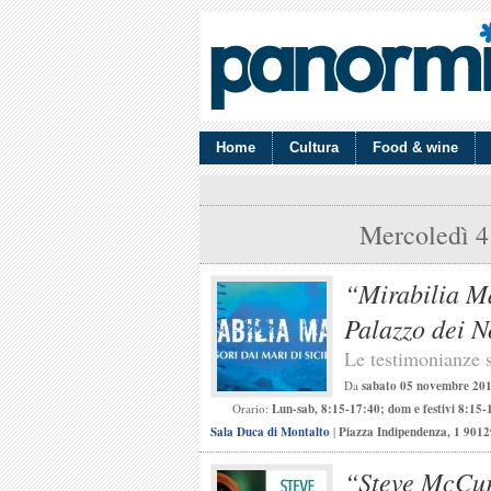
Home
Cultura
Food & wine
Mercoledì 4
“Mirabilia Ma
Palazzo dei 
Le testimonianze s
Da
sabato 05 novembre 20
Orario:
Lun-sab, 8:15-17:40; dom e festivi 8:15-
Sala Duca di Montalto
|
Piazza Indipendenza, 1 901
“Steve McCur