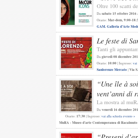
Oltre 100 scatti 
Da
sabato 15 ottobre 2016
Orario:
Mar-dom, 9:00-18:3
GAM. Galleria d’Arte Mod
Le feste di S
Tanti gli appuntame
Da
giovedì 08 dicembre 20
Orario:
10:00
| Ingresso:
vai
Sanlorenzo Mercato
|
Via S
“Une île à s
vent’anni di r
La mostra al muR
Da
venerdì 16 dicembre 20
Orario:
17:30
| Ingresso:
vai alla scheda evento »
MuRA - Museo d'arte Contemporanea di Racalmuto
“Presepi d’art