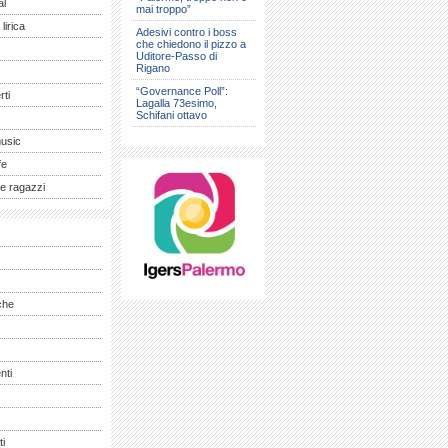
al
mai troppo”
lirica
Adesivi contro i boss
che chiedono il pizzo a
Uditore-Passo di
Rigano
“Governance Poll”:
ti
Lagalla 73esimo,
Schifani ottavo
music
fe
e ragazzi
che
nti
ti