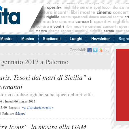
Mostre
Musica
Spettacoli
Luoghi
Newsletter
Segna
Condividi:
 gennaio 2017
a Palermo
ris, Tesori dai mari di Sicilia” a
Normanni
torico-archeologiche subacquee della Sicilia
16
a
lunedì 06 marzo 2017
13:00
| Ingresso:
vai alla scheda evento »
29 Palermo
(
Mappa
)
ry Icons”, la mostra alla GAM