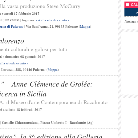
della vasta produzione Steve McCurry
CALE
o
a
venerdì 17 febbraio 2017
0; lun chiuso
| Ingresso:
vai alla scheda evento »
Nessun 
erna di Palermo
|
Via Sant'Anna, 21, 90133 Palermo
(
Mappa
)
anlorenzo
nti culturali e golosi per tutti
16
a
domenica 08 gennaio 2017
 alla scheda evento »
. Lorenzo, 288, 90146 Palermo
(
Mappa
)
oi” – Anne-Clémence de Grolée:
icerca in Sicilia
A, il Museo d'arte Contemporanea di Racalmuto
16
a
sabato 18 febbraio 2017
|
Castello Chiaramontano, Piazza Umberto I - Racalmuto (Ag)
ista”, la 3^ edizione alla Galleria