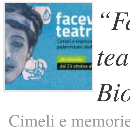
“F
tea
Bi
Cimeli e memorie 