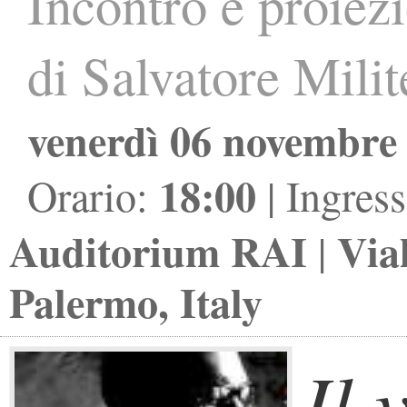
Incontro e proiez
di Salvatore Milit
venerdì 06 novembre
18:00
Orario:
| Ingres
Auditorium RAI
Via
|
Palermo, Italy
Il 