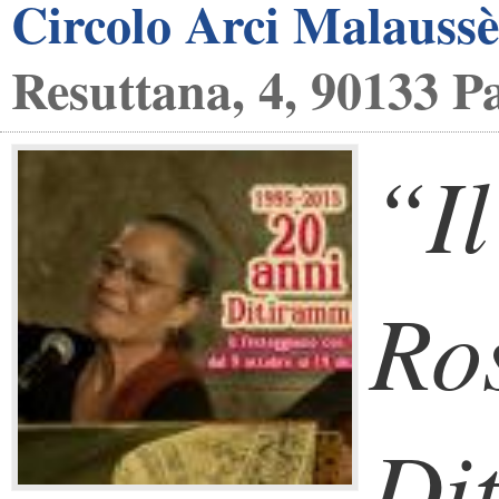
Circolo Arci Malauss
Resuttana, 4, 90133 P
“Il
Ro
Di