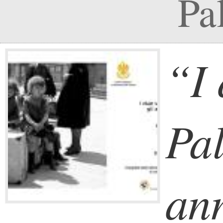
Pa
“I 
Pal
ann