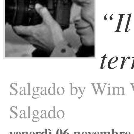
“Il
te
Salgado by Wim W
Salgado
venerdì 06 novembre