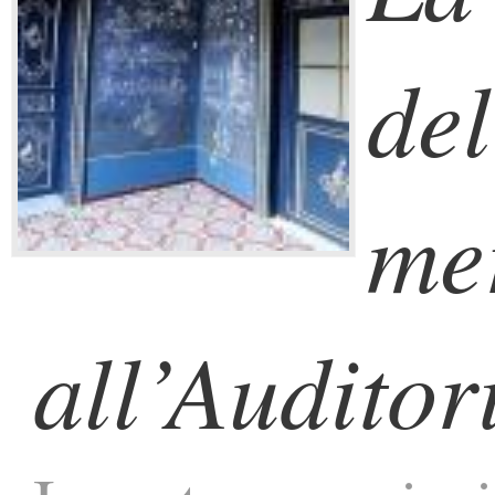
del
me
all’Audito