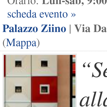
scheda evento »
Palazzo Ziino
Via Da
|
(
Mappa
)
“S
all