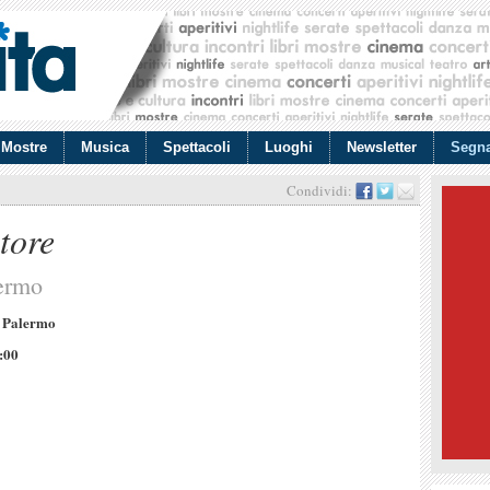
Mostre
Musica
Spettacoli
Luoghi
Newsletter
Segna
Condividi:
tore
ermo
1 Palermo
:00