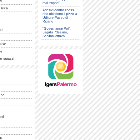
al
mai troppo”
lirica
Adesivi contro i boss
che chiedono il pizzo a
Uditore-Passo di
Rigano
“Governance Poll”:
ti
Lagalla 73esimo,
Schifani ottavo
music
fe
e ragazzi
che
nti
ti