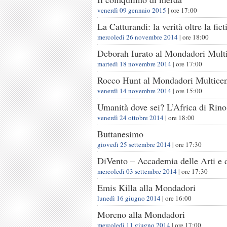
venerdì 09 gennaio 2015
| ore
17:00
La Catturandi: la verità oltre la fict
mercoledì 26 novembre 2014
| ore
18:00
Deborah Iurato al Mondadori Multi
martedì 18 novembre 2014
| ore
17:00
Rocco Hunt al Mondadori Multicen
venerdì 14 novembre 2014
| ore
15:00
Umanità dove sei? L’Africa di Rin
venerdì 24 ottobre 2014
| ore
18:00
Buttanesimo
giovedì 25 settembre 2014
| ore
17:30
DiVento – Accademia delle Arti e d
mercoledì 03 settembre 2014
| ore
17:30
Emis Killa alla Mondadori
lunedì 16 giugno 2014
| ore
16:00
Moreno alla Mondadori
mercoledì 11 giugno 2014
| ore
17:00