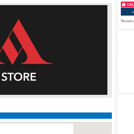
CALE
o
Nessun 