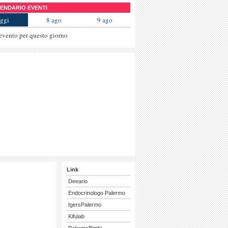
NDARIO EVENTI
ggi
8 ago
9 ago
evento per questo giorno
Link
Deeario
Endocrinologo Palermo
IgersPalermo
Kifulab