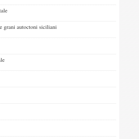
tale
e grani autoctoni siciliani
le