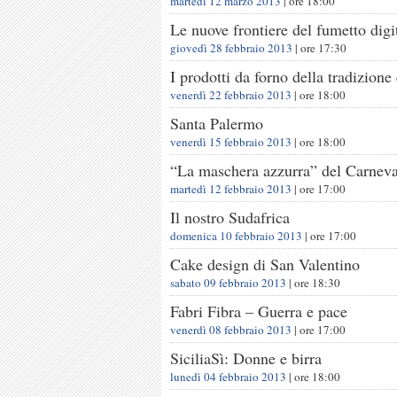
martedì 12 marzo 2013
| ore
18:00
Le nuove frontiere del fumetto digi
giovedì 28 febbraio 2013
| ore
17:30
I prodotti da forno della tradizione 
venerdì 22 febbraio 2013
| ore
18:00
Santa Palermo
venerdì 15 febbraio 2013
| ore
18:00
“La maschera azzurra” del Carneva
martedì 12 febbraio 2013
| ore
17:00
Il nostro Sudafrica
domenica 10 febbraio 2013
| ore
17:00
Cake design di San Valentino
sabato 09 febbraio 2013
| ore
18:30
Fabri Fibra – Guerra e pace
venerdì 08 febbraio 2013
| ore
17:00
SiciliaSì: Donne e birra
lunedì 04 febbraio 2013
| ore
18:00