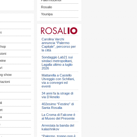
PalermoBimbi
Rosalio
Younipa
ri
Carolina Varchi
annuncia “Palermo
shop
Capitale”, percorso per
la città
ioni
Sondaggio Lab21 sui
wine
sindaci metropolitani,
Lagalla ultimo a luglio
vi
2026
ng show
Mattarella a Castello
Utveggio con Schifani,
tazioni
via a convegni ed
eventi
34 anni fa la strage di
via D’Amelio
li
402esimo “Festino” di
Santa Rosalia
et
La Croma di Falcone è
a
al Museo del Presente
a
Arrestata la banda del
kalashnikov
“Palermo, troppo non è