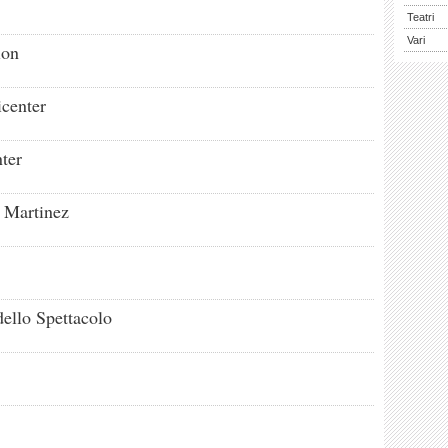
Teatri
Vari
ion
center
ter
o Martinez
ello Spettacolo