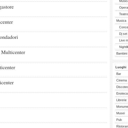
Music
astore
Opera 
Teatro
center
Musica
Concer
Dj set
Mondadori
Live 
Nightli
Multicenter
Bambini 
icenter
Luoghi
Bar
Cinema
icenter
Discote
Enoteca
Librerie
Monume
Musei
Pub
Ristoran