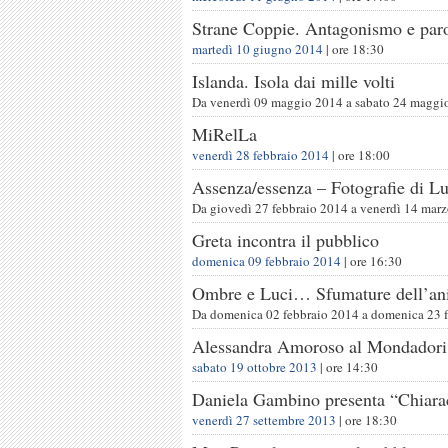
Strane Coppie. Antagonismo e par
martedì 10 giugno 2014
| ore
18:30
Islanda. Isola dai mille volti
Da
venerdì 09 maggio 2014
a
sabato 24 maggi
MiRelLa
venerdì 28 febbraio 2014
| ore
18:00
Assenza/essenza – Fotografie di Lu
Da
giovedì 27 febbraio 2014
a
venerdì 14 mar
Greta incontra il pubblico
domenica 09 febbraio 2014
| ore
16:30
Ombre e Luci… Sfumature dell’a
Da
domenica 02 febbraio 2014
a
domenica 23 
Alessandra Amoroso al Mondadori 
sabato 19 ottobre 2013
| ore
14:30
Daniela Gambino presenta “Chiara
venerdì 27 settembre 2013
| ore
18:30