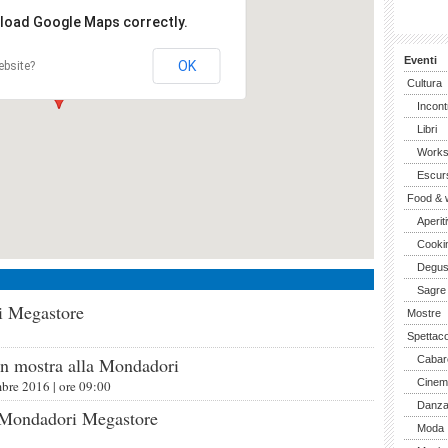
 load Google Maps correctly.
Eventi
OK
ebsite?
Cultura
Incont
Libri
Work
Escurs
Food & 
Aperiti
Cooki
Degus
Sagre
i Megastore
Mostre
Spettaco
in mostra alla Mondadori
Cabar
Cinem
mbre 2016
| ore
09:00
Danz
l Mondadori Megastore
Moda